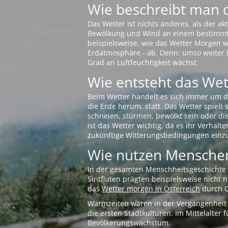
Wie beschreibt man 
Das Wetter ist nichts anderes, als der 
Bewölkung und Wind an einem bestimmten 
beispielsweise, wie das Wetter Morgen wi
Erdatmosphäre - ab. Denn: umso weiter 
Grad an Luftfeuchtigkeit wächst.
Wie entsteht das Wett
Beim Wetter handelt es sich immer um d
die Erde herum, statt. Das Wetter spielt
schneien, stürmen, bewölkt sein oder di
ist das Wetter wichtig, da es ihr Verhalt
zukünftige Witterungsbedingungen einzu
Wie nutzen Menschen
In der gesamten Menschheitsgeschichte s
Sintfluten prägten beispielsweise nicht
das
Wetter morgen in Österreich
durch O
Warmzeiten waren in der Vergangenheit s
die ersten Stadtkulturen. Im Mittelalte
Bevölkerungswachstum.