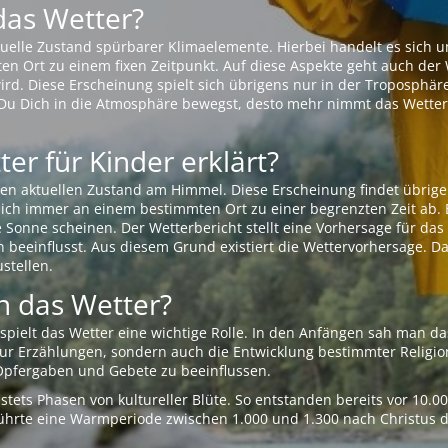
das Wetter?
aktuelle Zustand spürbarer Klimaelemente. Hierbei handelt es sich
Ort zu einem fixen Zeitpunkt. Auf diese Aspekte geht auch der W
rd. Diese Erscheinung spielt sich übrigens nur in der Troposphäre
Du Dich in die Atmosphäre bewegst, desto mehr nimmt das Wetter
er für Kinder erklärt?
en aktuellen Zustand am Himmel. Diese Erscheinung findet übrige
 sich immer an einem bestimmten Ort zu einer begrenzten Zeit ab. 
e Sonne scheinen. Der Wetterbericht stellt eine Vorhersage für d
en beeinflusst. Aus diesem Grund existiert die Wettervorhersage. D
stellen.
 das Wetter?
pielt das Wetter eine wichtige Rolle. In den Anfängen sah man da
 nur Erzählungen, sondern auch die Entwicklung bestimmter Relig
pfergaben und Gebete zu beeinflussen.
tets Phasen von kultureller Blüte. So entstanden bereits vor 10.
r führte eine Warmperiode zwischen 1.000 und 1.300 nach Christus