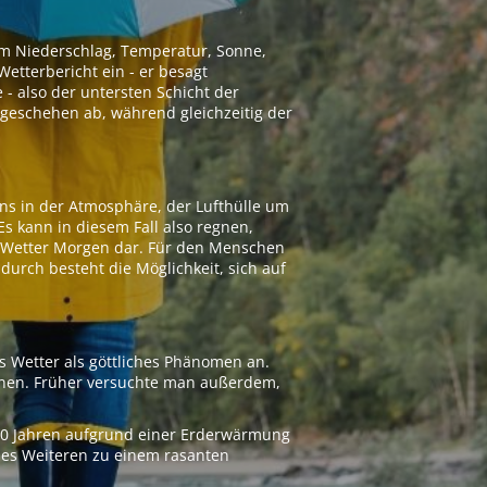
 um Niederschlag, Temperatur, Sonne,
etterbericht ein - er besagt
 - also der untersten Schicht der
geschehen ab, während gleichzeitig der
ns in der Atmosphäre, der Lufthülle um
Es kann in diesem Fall also regnen,
as Wetter Morgen dar. Für den Menschen
adurch besteht die Möglichkeit, sich auf
s Wetter als göttliches Phänomen an.
ionen. Früher versuchte man außerdem,
000 Jahren aufgrund einer Erderwärmung
 des Weiteren zu einem rasanten