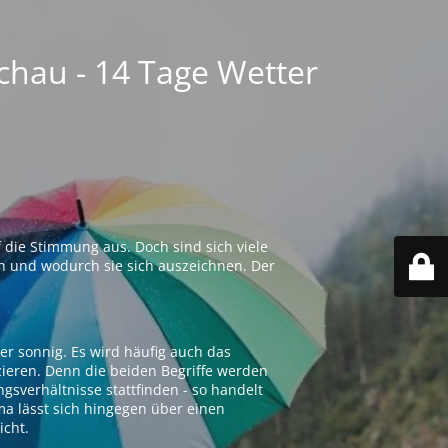
chau - 14 Tage Wetter
 die Stimmung aus. Doch sind sich viele
n und wodurch sie sich auszeichnen. Der
er sonnig. Es wird häufig auch das
zieren. Denn die beiden Begriffe werden
ngsverhältnisse stattfinden - so handelt
ima lässt sich hingegen über einen
icht.