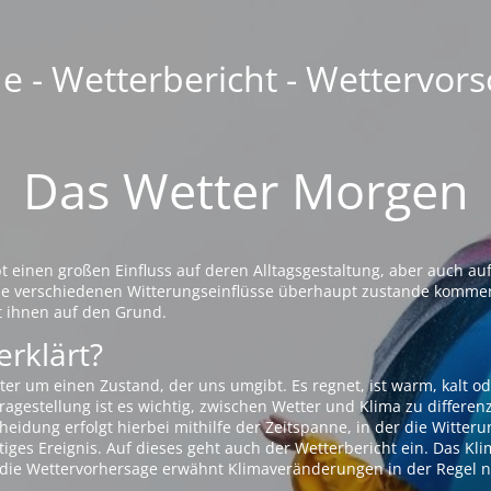
 - Wetterbericht - Wettervors
Das Wetter Morgen
einen großen Einfluss auf deren Alltagsgestaltung, aber auch auf
die verschiedenen Witterungseinflüsse überhaupt zustande komme
t ihnen auf den Grund.
erklärt?
ter um einen Zustand, der uns umgibt. Es regnet, ist warm, kalt od
agestellung ist es wichtig, zwischen Wetter und Klima zu differen
eidung erfolgt hierbei mithilfe der Zeitspanne, in der die Witteru
tiges Ereignis. Auf dieses geht auch der Wetterbericht ein. Das Kl
die Wettervorhersage erwähnt Klimaveränderungen in der Regel n