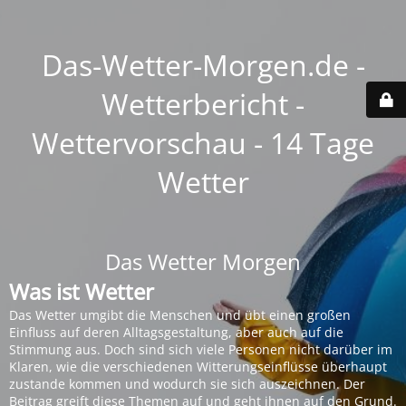
Das-Wetter-Morgen.de -
Wetterbericht -
Wettervorschau - 14 Tage
Wetter
Das Wetter Morgen
Was ist Wetter
Das Wetter umgibt die Menschen und übt einen großen
Einfluss auf deren Alltagsgestaltung, aber auch auf die
Stimmung aus. Doch sind sich viele Personen nicht darüber im
Klaren, wie die verschiedenen Witterungseinflüsse überhaupt
zustande kommen und wodurch sie sich auszeichnen. Der
Beitrag greift diese Themen auf und geht ihnen auf den Grund.