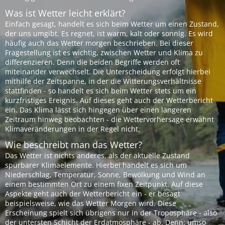
Was ist Wetter leicht erklärt?
Einfach gesagt, handelt es sich beim Wetter um einen Zustand,
der uns umgibt. Es regnet, ist warm, kalt oder sonnig. Es wird
häufig auch das Wetter morgen beschrieben. Bei dieser
Fragestellung ist es wichtig, zwischen Wetter und Klima zu
differenzieren. Denn die beiden Begriffe werden oft
miteinander verwechselt. Die Unterscheidung erfolgt hierbei
mithilfe der Zeitspanne, in der die Witterungsverhältnisse
stattfinden - so handelt es sich beim Wetter stets um ein
kurzfristiges Ereignis. Auf dieses geht auch der Wetterbericht
ein. Das Klima lässt sich hingegen über einen längeren
Zeitraum hinweg beobachten - die Wettervorhersage erwähnt
Klimaveränderungen in der Regel nicht.
Wie beschreibt man das Wetter?
Das Wetter ist nichts anderes, als der aktuelle Zustand
spürbarer Klimaelemente. Hierbei handelt es sich um
Niederschlag, Temperatur, Sonne, Bewölkung und Wind an
einem bestimmten Ort zu einem fixen Zeitpunkt. Auf diese
Aspekte geht auch der Wetterbericht ein - er besagt
beispielsweise, wie das Wetter Morgen wird. Diese
Erscheinung spielt sich übrigens nur in der Troposphäre - also
der untersten Schicht der Erdatmosphäre - ab. Denn: umso