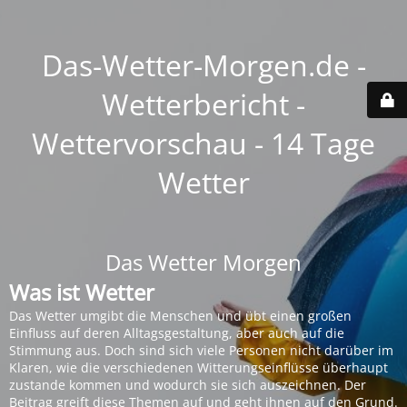
Das-Wetter-Morgen.de -
Wetterbericht -
Wettervorschau - 14 Tage
Wetter
Das Wetter Morgen
Was ist Wetter
Das Wetter umgibt die Menschen und übt einen großen
Einfluss auf deren Alltagsgestaltung, aber auch auf die
Stimmung aus. Doch sind sich viele Personen nicht darüber im
Klaren, wie die verschiedenen Witterungseinflüsse überhaupt
zustande kommen und wodurch sie sich auszeichnen. Der
Beitrag greift diese Themen auf und geht ihnen auf den Grund.