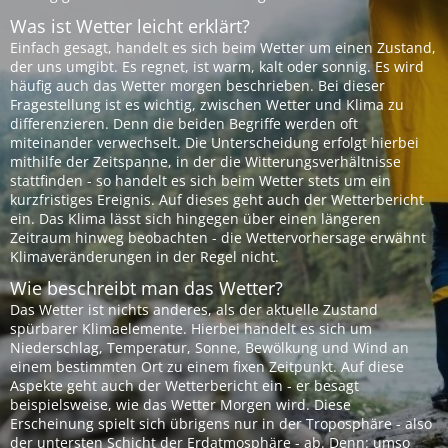
Was ist Wetter leicht erklärt?
Einfach gesagt, handelt es sich beim Wetter um einen Zustand,
der uns umgibt. Es regnet, ist warm, kalt oder sonnig. Es wird
häufig auch das Wetter morgen beschrieben. Bei dieser
Fragestellung ist es wichtig, zwischen Wetter und Klima zu
differenzieren. Denn die beiden Begriffe werden oft
miteinander verwechselt. Die Unterscheidung erfolgt hierbei
mithilfe der Zeitspanne, in der die Witterungsverhältnisse
stattfinden - so handelt es sich beim Wetter stets um ein
kurzfristiges Ereignis. Auf dieses geht auch der Wetterbericht
ein. Das Klima lässt sich hingegen über einen längeren
Zeitraum hinweg beobachten - die Wettervorhersage erwähnt
Klimaveränderungen in der Regel nicht.
Wie beschreibt man das Wetter?
Das Wetter ist nichts anderes, als der aktuelle Zustand
spürbarer Klimaelemente. Hierbei handelt es sich um
Niederschlag, Temperatur, Sonne, Bewölkung und Wind an
einem bestimmten Ort zu einem fixen Zeitpunkt. Auf diese
Aspekte geht auch der Wetterbericht ein - er besagt
beispielsweise, wie das Wetter Morgen wird. Diese
Erscheinung spielt sich übrigens nur in der Troposphäre - also
der untersten Schicht der Erdatmosphäre - ab. Denn: umso