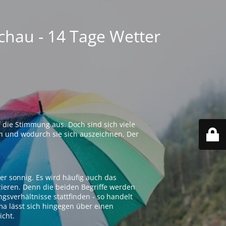
chau - 14 Tage Wetter
 die Stimmung aus. Doch sind sich viele
n und wodurch sie sich auszeichnen. Der
er sonnig. Es wird häufig auch das
zieren. Denn die beiden Begriffe werden
ngsverhältnisse stattfinden - so handelt
ima lässt sich hingegen über einen
icht.