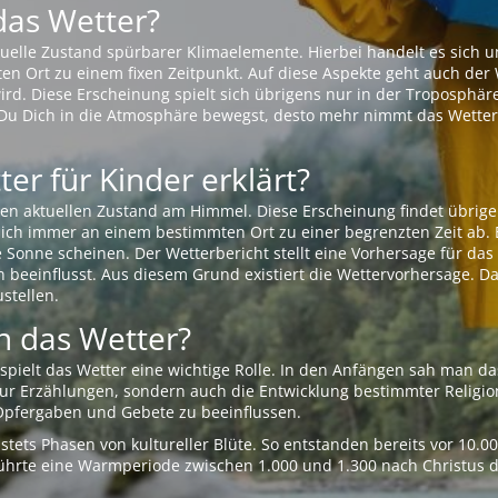
das Wetter?
aktuelle Zustand spürbarer Klimaelemente. Hierbei handelt es sich
Ort zu einem fixen Zeitpunkt. Auf diese Aspekte geht auch der W
rd. Diese Erscheinung spielt sich übrigens nur in der Troposphäre
Du Dich in die Atmosphäre bewegst, desto mehr nimmt das Wetter
er für Kinder erklärt?
en aktuellen Zustand am Himmel. Diese Erscheinung findet übrige
 sich immer an einem bestimmten Ort zu einer begrenzten Zeit ab. 
e Sonne scheinen. Der Wetterbericht stellt eine Vorhersage für d
en beeinflusst. Aus diesem Grund existiert die Wettervorhersage. D
stellen.
 das Wetter?
pielt das Wetter eine wichtige Rolle. In den Anfängen sah man da
 nur Erzählungen, sondern auch die Entwicklung bestimmter Relig
pfergaben und Gebete zu beeinflussen.
tets Phasen von kultureller Blüte. So entstanden bereits vor 10.
r führte eine Warmperiode zwischen 1.000 und 1.300 nach Christus