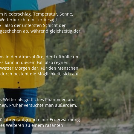
 um Niederschlag, Temperatur, Sonne,
etterbericht ein - er besagt
 - also der untersten Schicht der
geschehen ab, während gleichzeitig der
ns in der Atmosphäre, der Lufthülle um
Es kann in diesem Fall also regnen,
as Wetter Morgen dar. Für den Menschen
adurch besteht die Möglichkeit, sich auf
s Wetter als göttliches Phänomen an.
ionen. Früher versuchte man außerdem,
000 Jahren aufgrund einer Erderwärmung
 des Weiteren zu einem rasanten