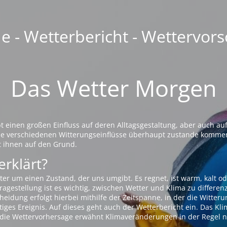
 - Wetterbericht - Wettervors
Das Wetter Morgen
einen großen Einfluss auf deren Alltagsgestaltung, aber auch auf
die verschiedenen Witterungseinflüsse überhaupt zustande komme
t ihnen auf den Grund.
erklärt?
ter um einen Zustand, der uns umgibt. Es regnet, ist warm, kalt od
agestellung ist es wichtig, zwischen Wetter und Klima zu differen
eidung erfolgt hierbei mithilfe der Zeitspanne, in der die Witteru
tiges Ereignis. Auf dieses geht auch der Wetterbericht ein. Das Kl
die Wettervorhersage erwähnt Klimaveränderungen in der Regel n