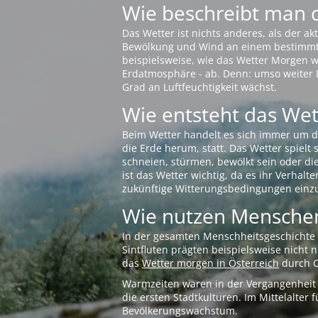
Wie beschreibt man 
Das Wetter ist nichts anderes, als der 
Bewölkung und Wind an einem bestimmten 
beispielsweise, wie das Wetter Morgen wi
Erdatmosphäre - ab. Denn: umso weiter 
Grad an Luftfeuchtigkeit wächst.
Wie entsteht das Wett
Beim Wetter handelt es sich immer um d
die Erde herum, statt. Das Wetter spielt
schneien, stürmen, bewölkt sein oder di
ist das Wetter wichtig, da es ihr Verhalt
zukünftige Witterungsbedingungen einzu
Wie nutzen Menschen
In der gesamten Menschheitsgeschichte s
Sintfluten prägten beispielsweise nicht
das
Wetter morgen in Österreich
durch O
Warmzeiten waren in der Vergangenheit s
die ersten Stadtkulturen. Im Mittelalte
Bevölkerungswachstum.