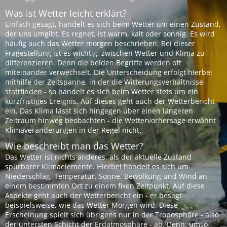
Was ist Wetter leicht erklärt?
Einfach gesagt, handelt es sich beim Wetter um einen Zustand,
der uns umgibt. Es regnet, ist warm, kalt oder sonnig. Es wird
häufig auch das Wetter morgen beschrieben. Bei dieser
Fragestellung ist es wichtig, zwischen Wetter und Klima zu
differenzieren. Denn die beiden Begriffe werden oft
miteinander verwechselt. Die Unterscheidung erfolgt hierbei
mithilfe der Zeitspanne, in der die Witterungsverhältnisse
stattfinden - so handelt es sich beim Wetter stets um ein
kurzfristiges Ereignis. Auf dieses geht auch der Wetterbericht
ein. Das Klima lässt sich hingegen über einen längeren
Zeitraum hinweg beobachten - die Wettervorhersage erwähnt
Klimaveränderungen in der Regel nicht.
Wie beschreibt man das Wetter?
Das Wetter ist nichts anderes, als der aktuelle Zustand
spürbarer Klimaelemente. Hierbei handelt es sich um
Niederschlag, Temperatur, Sonne, Bewölkung und Wind an
einem bestimmten Ort zu einem fixen Zeitpunkt. Auf diese
Aspekte geht auch der Wetterbericht ein - er besagt
beispielsweise, wie das Wetter Morgen wird. Diese
Erscheinung spielt sich übrigens nur in der Troposphäre - also
der untersten Schicht der Erdatmosphäre - ab. Denn: umso