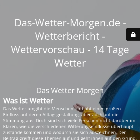
Das-Wetter-Morgen.de -
Wetterbericht -
Wettervorschau - 14 Tage
Wetter
Das Wetter Morgen
Was ist Wetter
Das Wetter umgibt die Menschen und übt einen großen
Einfluss auf deren Alltagsgestaltung, aber auch auf die
Stimmung aus. Doch sind sich viele Personen nicht darüber im
Klaren, wie die verschiedenen Witterungseinflüsse überhaupt
zustande kommen und wodurch sie sich auszeichnen. Der
Beitrag greift diese Themen auf und geht ihnen auf den Grund.