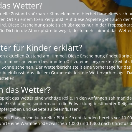
das Wetter?
aktuelle Zustand spürbarer Klimaelemente. Hierbei handelt es sich
Ort zu einem fixen Zeitpunkt. Auf diese Aspekte geht auch der W
rd. Diese Erscheinung spielt sich übrigens nur in der Troposphäre
Du Dich in die Atmosphäre bewegst, desto mehr nimmt das Wetter
er für Kinder erklärt?
en aktuellen Zustand am Himmel. Diese Erscheinung findet übrige
 sich immer an einem bestimmten Ort zu einer begrenzten Zeit ab. 
e Sonne scheinen. Der Wetterbericht stellt eine Vorhersage für d
en beeinflusst. Aus diesem Grund existiert die Wettervorhersage. D
stellen.
 das Wetter?
pielt das Wetter eine wichtige Rolle. In den Anfängen sah man da
 nur Erzählungen, sondern auch die Entwicklung bestimmter Relig
pfergaben und Gebete zu beeinflussen.
tets Phasen von kultureller Blüte. So entstanden bereits vor 10.
r führte eine Warmperiode zwischen 1.000 und 1.300 nach Christus