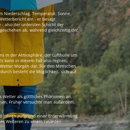
 um Niederschlag, Temperatur, Sonne,
etterbericht ein - er besagt
 - also der untersten Schicht der
geschehen ab, während gleichzeitig der
ns in der Atmosphäre, der Lufthülle um
Es kann in diesem Fall also regnen,
as Wetter Morgen dar. Für den Menschen
adurch besteht die Möglichkeit, sich auf
s Wetter als göttliches Phänomen an.
ionen. Früher versuchte man außerdem,
000 Jahren aufgrund einer Erderwärmung
 des Weiteren zu einem rasanten