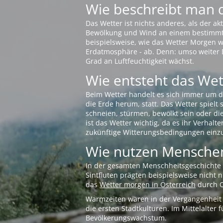
Wie beschreibt man 
Das Wetter ist nichts anderes, als der 
Bewölkung und Wind an einem bestimmten 
beispielsweise, wie das Wetter Morgen wi
Erdatmosphäre - ab. Denn: umso weiter 
Grad an Luftfeuchtigkeit wächst.
Wie entsteht das Wett
Beim Wetter handelt es sich immer um d
die Erde herum, statt. Das Wetter spielt
schneien, stürmen, bewölkt sein oder di
ist das Wetter wichtig, da es ihr Verhalt
zukünftige Witterungsbedingungen einzu
Wie nutzen Menschen
In der gesamten Menschheitsgeschichte s
Sintfluten prägten beispielsweise nicht
das
Wetter morgen in Österreich
durch O
Warmzeiten waren in der Vergangenheit s
die ersten Stadtkulturen. Im Mittelalte
Bevölkerungswachstum.