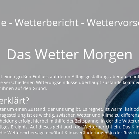
 - Wetterbericht - Wettervors
Das Wetter Morgen
einen großen Einfluss auf deren Alltagsgestaltung, aber auch auf
die verschiedenen Witterungseinflüsse überhaupt zustande komme
t ihnen auf den Grund.
erklärt?
ter um einen Zustand, der uns umgibt. Es regnet, ist warm, kalt od
agestellung ist es wichtig, zwischen Wetter und Klima zu differen
eidung erfolgt hierbei mithilfe der Zeitspanne, in der die Witteru
tiges Ereignis. Auf dieses geht auch der Wetterbericht ein. Das Kl
die Wettervorhersage erwähnt Klimaveränderungen in der Regel n