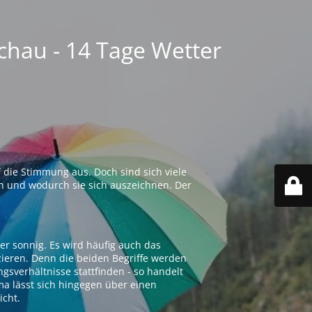
chau - 14 Tage Wetter
 die Stimmung aus. Doch sind sich viele
n und wodurch sie sich auszeichnen. Der
er sonnig. Es wird häufig auch das
zieren. Denn die beiden Begriffe werden
ngsverhältnisse stattfinden - so handelt
ima lässt sich hingegen über einen
icht.