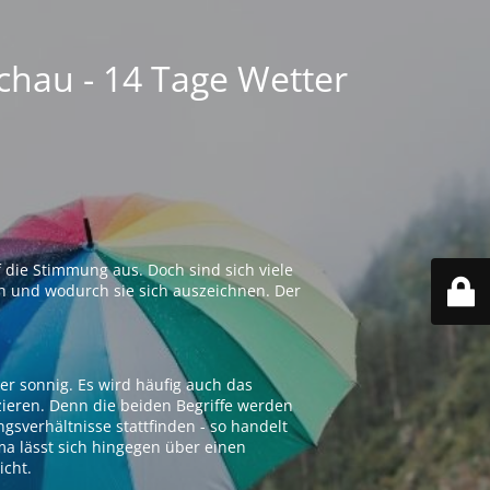
chau - 14 Tage Wetter
 die Stimmung aus. Doch sind sich viele
n und wodurch sie sich auszeichnen. Der
er sonnig. Es wird häufig auch das
zieren. Denn die beiden Begriffe werden
ngsverhältnisse stattfinden - so handelt
ima lässt sich hingegen über einen
icht.