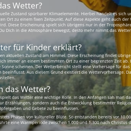
das Wetter?
aktuelle Zustand spürbarer Klimaelemente. Hierbei handelt es sich
Ort zu einem fixen Zeitpunkt. Auf diese Aspekte geht auch der W
rd. Diese Erscheinung spielt sich übrigens nur in der Troposphäre
Du Dich in die Atmosphäre bewegst, desto mehr nimmt das Wetter
er für Kinder erklärt?
en aktuellen Zustand am Himmel. Diese Erscheinung findet übrige
 sich immer an einem bestimmten Ort zu einer begrenzten Zeit ab. 
e Sonne scheinen. Der Wetterbericht stellt eine Vorhersage für d
en beeinflusst. Aus diesem Grund existiert die Wettervorhersage. D
stellen.
 das Wetter?
pielt das Wetter eine wichtige Rolle. In den Anfängen sah man da
 nur Erzählungen, sondern auch die Entwicklung bestimmter Relig
pfergaben und Gebete zu beeinflussen.
tets Phasen von kultureller Blüte. So entstanden bereits vor 10.
r führte eine Warmperiode zwischen 1.000 und 1.300 nach Christus