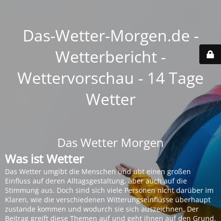
Das-Wetter-Morgen.de -
Wetterbericht -
Wettervorschau - 14 Tage
Wetter
Das Wetter Morgen
Was ist Wetter
Das Wetter umgibt die Menschen und übt einen großen
Einfluss auf deren Alltagsgestaltung, aber auch auf die
Stimmung aus. Doch sind sich viele Personen nicht darüber im
Klaren, wie die verschiedenen Witterungseinflüsse überhaupt
zustande kommen und wodurch sie sich auszeichnen. Der
Beitrag greift diese Themen auf und geht ihnen auf den Grund.