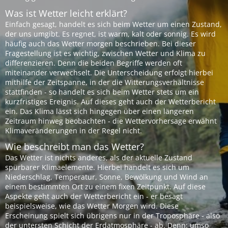
Was ist Wetter leicht erklärt?
Einfach gesagt, handelt es sich beim Wetter um einen Zustand,
der uns umgibt. Es regnet, ist warm, kalt oder sonnig. Es wird
häufig auch das Wetter morgen beschrieben. Bei dieser
Fragestellung ist es wichtig, zwischen Wetter und Klima zu
differenzieren. Denn die beiden Begriffe werden oft
miteinander verwechselt. Die Unterscheidung erfolgt hierbei
mithilfe der Zeitspanne, in der die Witterungsverhältnisse
stattfinden - so handelt es sich beim Wetter stets um ein
kurzfristiges Ereignis. Auf dieses geht auch der Wetterbericht
ein. Das Klima lässt sich hingegen über einen längeren
Zeitraum hinweg beobachten - die Wettervorhersage erwähnt
Klimaveränderungen in der Regel nicht.
Wie beschreibt man das Wetter?
Das Wetter ist nichts anderes, als der aktuelle Zustand
spürbarer Klimaelemente. Hierbei handelt es sich um
Niederschlag, Temperatur, Sonne, Bewölkung und Wind an
einem bestimmten Ort zu einem fixen Zeitpunkt. Auf diese
Aspekte geht auch der Wetterbericht ein - er besagt
beispielsweise, wie das Wetter Morgen wird. Diese
Erscheinung spielt sich übrigens nur in der Troposphäre - also
der untersten Schicht der Erdatmosphäre - ab. Denn: umso