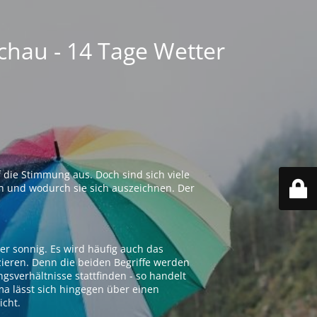
chau - 14 Tage Wetter
 die Stimmung aus. Doch sind sich viele
n und wodurch sie sich auszeichnen. Der
er sonnig. Es wird häufig auch das
zieren. Denn die beiden Begriffe werden
ngsverhältnisse stattfinden - so handelt
ima lässt sich hingegen über einen
icht.