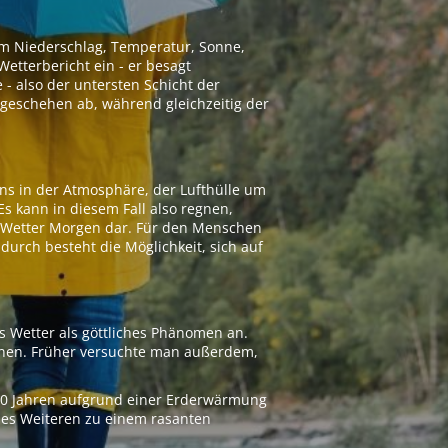
 um Niederschlag, Temperatur, Sonne,
etterbericht ein - er besagt
 - also der untersten Schicht der
geschehen ab, während gleichzeitig der
ns in der Atmosphäre, der Lufthülle um
Es kann in diesem Fall also regnen,
as Wetter Morgen dar. Für den Menschen
adurch besteht die Möglichkeit, sich auf
s Wetter als göttliches Phänomen an.
ionen. Früher versuchte man außerdem,
000 Jahren aufgrund einer Erderwärmung
 des Weiteren zu einem rasanten