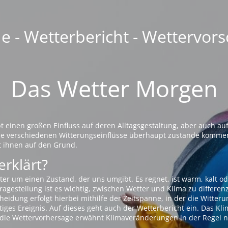
 - Wetterbericht - Wettervors
Das Wetter Morgen
einen großen Einfluss auf deren Alltagsgestaltung, aber auch auf
die verschiedenen Witterungseinflüsse überhaupt zustande komme
t ihnen auf den Grund.
erklärt?
ter um einen Zustand, der uns umgibt. Es regnet, ist warm, kalt od
agestellung ist es wichtig, zwischen Wetter und Klima zu differen
eidung erfolgt hierbei mithilfe der Zeitspanne, in der die Witteru
tiges Ereignis. Auf dieses geht auch der Wetterbericht ein. Das Kl
die Wettervorhersage erwähnt Klimaveränderungen in der Regel n