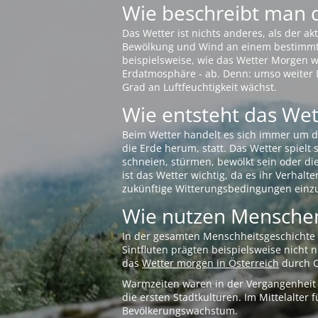
Wie beschreibt man 
Das Wetter ist nichts anderes, als der 
Bewölkung und Wind an einem bestimmten 
beispielsweise, wie das Wetter Morgen wi
Erdatmosphäre - ab. Denn: umso weiter 
Grad an Luftfeuchtigkeit wächst.
Wie entsteht das Wett
Beim Wetter handelt es sich immer um d
die Erde herum, statt. Das Wetter spielt
schneien, stürmen, bewölkt sein oder di
ist das Wetter wichtig, da es ihr Verhalt
zukünftige Witterungsbedingungen einzu
Wie nutzen Menschen
In der gesamten Menschheitsgeschichte s
Sintfluten prägten beispielsweise nicht
das
Wetter morgen in Österreich
durch O
Warmzeiten waren in der Vergangenheit s
die ersten Stadtkulturen. Im Mittelalte
Bevölkerungswachstum.