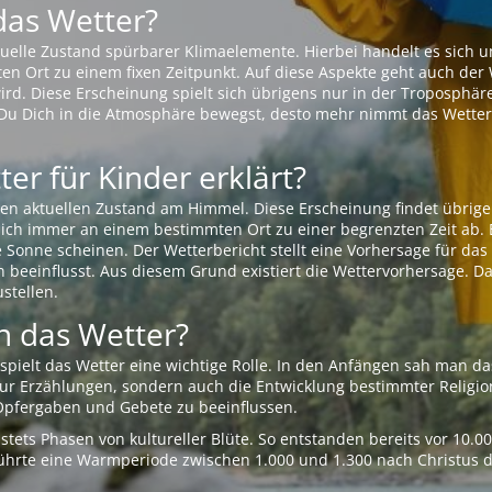
das Wetter?
aktuelle Zustand spürbarer Klimaelemente. Hierbei handelt es sich
Ort zu einem fixen Zeitpunkt. Auf diese Aspekte geht auch der W
rd. Diese Erscheinung spielt sich übrigens nur in der Troposphäre
Du Dich in die Atmosphäre bewegst, desto mehr nimmt das Wetter
er für Kinder erklärt?
en aktuellen Zustand am Himmel. Diese Erscheinung findet übrige
 sich immer an einem bestimmten Ort zu einer begrenzten Zeit ab. 
e Sonne scheinen. Der Wetterbericht stellt eine Vorhersage für d
en beeinflusst. Aus diesem Grund existiert die Wettervorhersage. D
stellen.
 das Wetter?
pielt das Wetter eine wichtige Rolle. In den Anfängen sah man da
 nur Erzählungen, sondern auch die Entwicklung bestimmter Relig
pfergaben und Gebete zu beeinflussen.
tets Phasen von kultureller Blüte. So entstanden bereits vor 10.
r führte eine Warmperiode zwischen 1.000 und 1.300 nach Christus