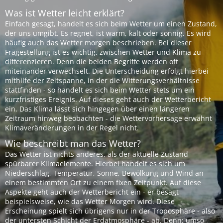
Was ist Wetter leicht erklärt?
Einfach gesagt, handelt es sich beim Wetter um einen Zustand,
der uns umgibt. Es regnet, ist warm, kalt oder sonnig. Es wird
häufig auch das Wetter morgen beschrieben. Bei dieser
Fragestellung ist es wichtig, zwischen Wetter und Klima zu
differenzieren. Denn die beiden Begriffe werden oft
miteinander verwechselt. Die Unterscheidung erfolgt hierbei
mithilfe der Zeitspanne, in der die Witterungsverhältnisse
stattfinden - so handelt es sich beim Wetter stets um ein
kurzfristiges Ereignis. Auf dieses geht auch der Wetterbericht
ein. Das Klima lässt sich hingegen über einen längeren
Zeitraum hinweg beobachten - die Wettervorhersage erwähnt
Klimaveränderungen in der Regel nicht.
Wie beschreibt man das Wetter?
Das Wetter ist nichts anderes, als der aktuelle Zustand
spürbarer Klimaelemente. Hierbei handelt es sich um
Niederschlag, Temperatur, Sonne, Bewölkung und Wind an
einem bestimmten Ort zu einem fixen Zeitpunkt. Auf diese
Aspekte geht auch der Wetterbericht ein - er besagt
beispielsweise, wie das Wetter Morgen wird. Diese
Erscheinung spielt sich übrigens nur in der Troposphäre - also
der untersten Schicht der Erdatmosphäre - ab. Denn: umso