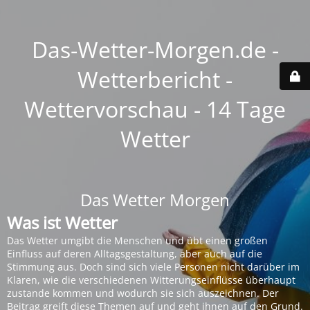
Das-Wetter-Morgen.de -
Wetterbericht -
Wettervorschau - 14 Tage
Wetter
Das Wetter Morgen
Was ist Wetter
Das Wetter umgibt die Menschen und übt einen großen
Einfluss auf deren Alltagsgestaltung, aber auch auf die
Stimmung aus. Doch sind sich viele Personen nicht darüber im
Klaren, wie die verschiedenen Witterungseinflüsse überhaupt
zustande kommen und wodurch sie sich auszeichnen. Der
Beitrag greift diese Themen auf und geht ihnen auf den Grund.