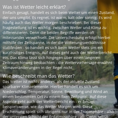
Was ist Wetter leicht erklärt?
Einfach gesagt, handelt es sich beim Wetter um einen Zustand,
der uns umgibt. Es regnet, ist warm, kalt oder sonnig. Es wird
häufig auch das Wetter morgen beschrieben. Bei dieser
Fragestellung ist es wichtig, zwischen Wetter und Klima zu
differenzieren. Denn die beiden Begriffe werden oft
miteinander verwechselt. Die Unterscheidung erfolgt hierbei
mithilfe der Zeitspanne, in der die Witterungsverhältnisse
stattfinden - so handelt es sich beim Wetter stets um ein
kurzfristiges Ereignis. Auf dieses geht auch der Wetterbericht
ein. Das Klima lässt sich hingegen über einen längeren
Zeitraum hinweg beobachten - die Wettervorhersage erwähnt
Klimaveränderungen in der Regel nicht.
Wie beschreibt man das Wetter?
Das Wetter ist nichts anderes, als der aktuelle Zustand
spürbarer Klimaelemente. Hierbei handelt es sich um
Niederschlag, Temperatur, Sonne, Bewölkung und Wind an
einem bestimmten Ort zu einem fixen Zeitpunkt. Auf diese
Aspekte geht auch der Wetterbericht ein - er besagt
beispielsweise, wie das Wetter Morgen wird. Diese
Erscheinung spielt sich übrigens nur in der Troposphäre - also
der untersten Schicht der Erdatmosphäre - ab. Denn: umso