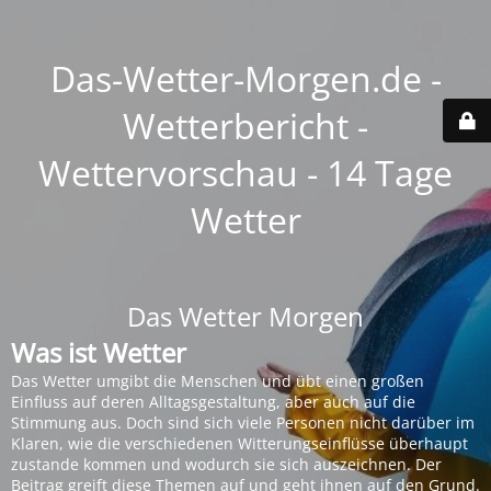
Das-Wetter-Morgen.de -
Wetterbericht -
Wettervorschau - 14 Tage
Wetter
Das Wetter Morgen
Was ist Wetter
Das Wetter umgibt die Menschen und übt einen großen
Einfluss auf deren Alltagsgestaltung, aber auch auf die
Stimmung aus. Doch sind sich viele Personen nicht darüber im
Klaren, wie die verschiedenen Witterungseinflüsse überhaupt
zustande kommen und wodurch sie sich auszeichnen. Der
Beitrag greift diese Themen auf und geht ihnen auf den Grund.