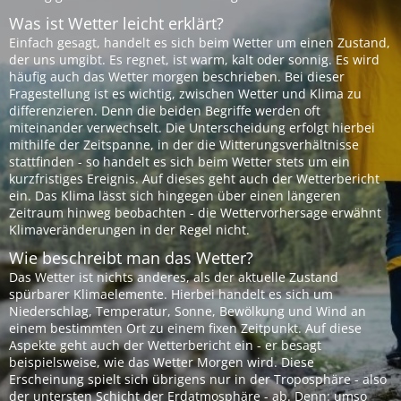
Was ist Wetter leicht erklärt?
Einfach gesagt, handelt es sich beim Wetter um einen Zustand,
der uns umgibt. Es regnet, ist warm, kalt oder sonnig. Es wird
häufig auch das Wetter morgen beschrieben. Bei dieser
Fragestellung ist es wichtig, zwischen Wetter und Klima zu
differenzieren. Denn die beiden Begriffe werden oft
miteinander verwechselt. Die Unterscheidung erfolgt hierbei
mithilfe der Zeitspanne, in der die Witterungsverhältnisse
stattfinden - so handelt es sich beim Wetter stets um ein
kurzfristiges Ereignis. Auf dieses geht auch der Wetterbericht
ein. Das Klima lässt sich hingegen über einen längeren
Zeitraum hinweg beobachten - die Wettervorhersage erwähnt
Klimaveränderungen in der Regel nicht.
Wie beschreibt man das Wetter?
Das Wetter ist nichts anderes, als der aktuelle Zustand
spürbarer Klimaelemente. Hierbei handelt es sich um
Niederschlag, Temperatur, Sonne, Bewölkung und Wind an
einem bestimmten Ort zu einem fixen Zeitpunkt. Auf diese
Aspekte geht auch der Wetterbericht ein - er besagt
beispielsweise, wie das Wetter Morgen wird. Diese
Erscheinung spielt sich übrigens nur in der Troposphäre - also
der untersten Schicht der Erdatmosphäre - ab. Denn: umso