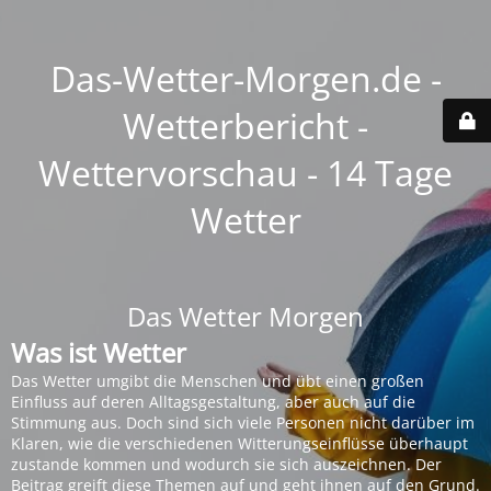
Das-Wetter-Morgen.de -
Wetterbericht -
Wettervorschau - 14 Tage
Wetter
Das Wetter Morgen
Was ist Wetter
Das Wetter umgibt die Menschen und übt einen großen
Einfluss auf deren Alltagsgestaltung, aber auch auf die
Stimmung aus. Doch sind sich viele Personen nicht darüber im
Klaren, wie die verschiedenen Witterungseinflüsse überhaupt
zustande kommen und wodurch sie sich auszeichnen. Der
Beitrag greift diese Themen auf und geht ihnen auf den Grund.