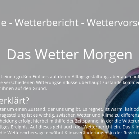
 - Wetterbericht - Wettervors
Das Wetter Morgen
einen großen Einfluss auf deren Alltagsgestaltung, aber auch auf
die verschiedenen Witterungseinflüsse überhaupt zustande komme
t ihnen auf den Grund.
erklärt?
ter um einen Zustand, der uns umgibt. Es regnet, ist warm, kalt od
agestellung ist es wichtig, zwischen Wetter und Klima zu differen
eidung erfolgt hierbei mithilfe der Zeitspanne, in der die Witteru
tiges Ereignis. Auf dieses geht auch der Wetterbericht ein. Das Kl
die Wettervorhersage erwähnt Klimaveränderungen in der Regel n