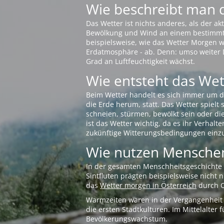
Wie beschreibt man 
Das Wetter ist nichts anderes, als der 
Bewölkung und Wind an einem bestimmten 
beispielsweise, wie das Wetter Morgen wi
Erdatmosphäre - ab. Denn: umso weiter 
Grad an Luftfeuchtigkeit wächst.
Wie entsteht das Wett
Beim Wetter handelt es sich immer um d
die Erde herum, statt. Das Wetter spielt
schneien, stürmen, bewölkt sein oder di
ist das Wetter wichtig, da es ihr Verhalt
zukünftige Witterungsbedingungen einzu
Wie nutzen Menschen
In der gesamten Menschheitsgeschichte s
Sintfluten prägten beispielsweise nicht
das
Wetter morgen in Österreich
durch O
Warmzeiten waren in der Vergangenheit s
die ersten Stadtkulturen. Im Mittelalte
Bevölkerungswachstum.