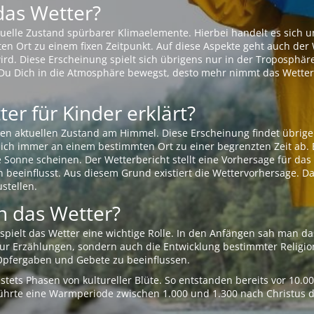
das Wetter?
aktuelle Zustand spürbarer Klimaelemente. Hierbei handelt es sich
Ort zu einem fixen Zeitpunkt. Auf diese Aspekte geht auch der W
rd. Diese Erscheinung spielt sich übrigens nur in der Troposphäre
Du Dich in die Atmosphäre bewegst, desto mehr nimmt das Wetter
er für Kinder erklärt?
en aktuellen Zustand am Himmel. Diese Erscheinung findet übrige
 sich immer an einem bestimmten Ort zu einer begrenzten Zeit ab. 
e Sonne scheinen. Der Wetterbericht stellt eine Vorhersage für d
en beeinflusst. Aus diesem Grund existiert die Wettervorhersage. D
stellen.
 das Wetter?
pielt das Wetter eine wichtige Rolle. In den Anfängen sah man da
 nur Erzählungen, sondern auch die Entwicklung bestimmter Relig
pfergaben und Gebete zu beeinflussen.
tets Phasen von kultureller Blüte. So entstanden bereits vor 10.
r führte eine Warmperiode zwischen 1.000 und 1.300 nach Christus