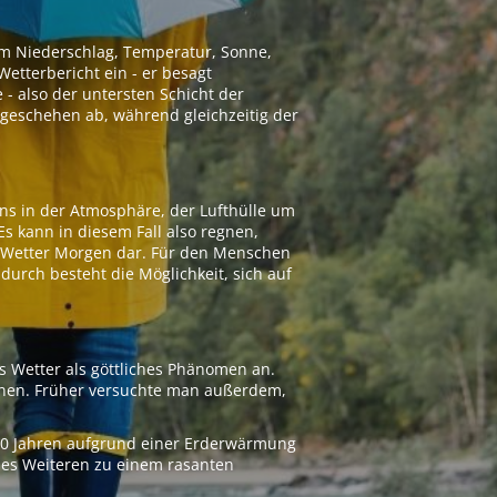
 um Niederschlag, Temperatur, Sonne,
etterbericht ein - er besagt
 - also der untersten Schicht der
geschehen ab, während gleichzeitig der
ns in der Atmosphäre, der Lufthülle um
Es kann in diesem Fall also regnen,
as Wetter Morgen dar. Für den Menschen
adurch besteht die Möglichkeit, sich auf
s Wetter als göttliches Phänomen an.
ionen. Früher versuchte man außerdem,
000 Jahren aufgrund einer Erderwärmung
 des Weiteren zu einem rasanten