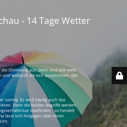
chau - 14 Tage Wetter
 die Stimmung aus. Doch sind sich viele
n und wodurch sie sich auszeichnen. Der
er sonnig. Es wird häufig auch das
zieren. Denn die beiden Begriffe werden
ngsverhältnisse stattfinden - so handelt
ima lässt sich hingegen über einen
icht.