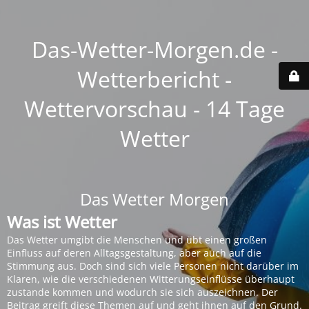
Das-Wetter-Morgen.de -
Wetterbericht -
Wettervorschau - 14 Tage
Wetter
Das Wetter Morgen
Was ist Wetter
Das Wetter umgibt die Menschen und übt einen großen
Einfluss auf deren Alltagsgestaltung, aber auch auf die
Stimmung aus. Doch sind sich viele Personen nicht darüber im
Klaren, wie die verschiedenen Witterungseinflüsse überhaupt
zustande kommen und wodurch sie sich auszeichnen. Der
Beitrag greift diese Themen auf und geht ihnen auf den Grund.