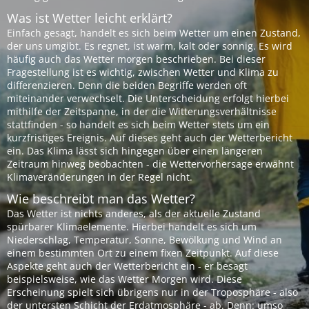
Was ist Wetter leicht erklärt?
Einfach gesagt, handelt es sich beim Wetter um einen Zustand,
der uns umgibt. Es regnet, ist warm, kalt oder sonnig. Es wird
häufig auch das Wetter morgen beschrieben. Bei dieser
Fragestellung ist es wichtig, zwischen Wetter und Klima zu
differenzieren. Denn die beiden Begriffe werden oft
miteinander verwechselt. Die Unterscheidung erfolgt hierbei
mithilfe der Zeitspanne, in der die Witterungsverhältnisse
stattfinden - so handelt es sich beim Wetter stets um ein
kurzfristiges Ereignis. Auf dieses geht auch der Wetterbericht
ein. Das Klima lässt sich hingegen über einen längeren
Zeitraum hinweg beobachten - die Wettervorhersage erwähnt
Klimaveränderungen in der Regel nicht.
Wie beschreibt man das Wetter?
Das Wetter ist nichts anderes, als der aktuelle Zustand
spürbarer Klimaelemente. Hierbei handelt es sich um
Niederschlag, Temperatur, Sonne, Bewölkung und Wind an
einem bestimmten Ort zu einem fixen Zeitpunkt. Auf diese
Aspekte geht auch der Wetterbericht ein - er besagt
beispielsweise, wie das Wetter Morgen wird. Diese
Erscheinung spielt sich übrigens nur in der Troposphäre - also
der untersten Schicht der Erdatmosphäre - ab. Denn: umso