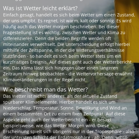
Was ist Wetter leicht erklärt?
Einfach gesagt, handelt es sich beim Wetter um einen Zustand,
der uns umgibt. Es regnet, ist warm, kalt oder sonnig. Es wird
häufig auch das Wetter morgen beschrieben. Bei dieser
Fragestellung ist es wichtig, zwischen Wetter und Klima zu
differenzieren. Denn die beiden Begriffe werden oft
miteinander verwechselt. Die Unterscheidung erfolgt hierbei
mithilfe der Zeitspanne, in der die Witterungsverhältnisse
stattfinden - so handelt es sich beim Wetter stets um ein
kurzfristiges Ereignis. Auf dieses geht auch der Wetterbericht
ein. Das Klima lässt sich hingegen über einen längeren
Zeitraum hinweg beobachten - die Wettervorhersage erwähnt
Klimaveränderungen in der Regel nicht.
Wie beschreibt man das Wetter?
Das Wetter ist nichts anderes, als der aktuelle Zustand
spürbarer Klimaelemente. Hierbei handelt es sich um
Niederschlag, Temperatur, Sonne, Bewölkung und Wind an
einem bestimmten Ort zu einem fixen Zeitpunkt. Auf diese
Aspekte geht auch der Wetterbericht ein - er besagt
beispielsweise, wie das Wetter Morgen wird. Diese
Erscheinung spielt sich übrigens nur in der Troposphäre - also
der untersten Schicht der Erdatmosphäre - ab. Denn: umso