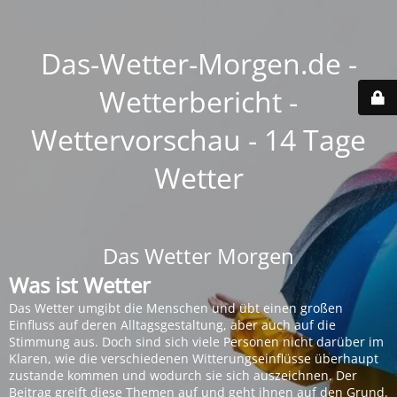
Das-Wetter-Morgen.de -
Wetterbericht -
Wettervorschau - 14 Tage
Wetter
Das Wetter Morgen
Was ist Wetter
Das Wetter umgibt die Menschen und übt einen großen
Einfluss auf deren Alltagsgestaltung, aber auch auf die
Stimmung aus. Doch sind sich viele Personen nicht darüber im
Klaren, wie die verschiedenen Witterungseinflüsse überhaupt
zustande kommen und wodurch sie sich auszeichnen. Der
Beitrag greift diese Themen auf und geht ihnen auf den Grund.