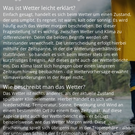
Was ist Wetter leicht erklärt?
Einfach gesagt, handelt es sich beim Wetter um einen Zustand,
der uns umgibt. Es regnet, ist warm, kalt oder sonnig. Es wird
häufig auch das Wetter morgen beschrieben. Bei dieser
Fragestellung ist es wichtig, zwischen Wetter und Klima zu
differenzieren. Denn die beiden Begriffe werden oft
miteinander verwechselt. Die Unterscheidung erfolgt hierbei
mithilfe der Zeitspanne, in der die Witterungsverhältnisse
stattfinden - so handelt es sich beim Wetter stets um ein
kurzfristiges Ereignis. Auf dieses geht auch der Wetterbericht
ein. Das Klima lässt sich hingegen über einen längeren
Zeitraum hinweg beobachten - die Wettervorhersage erwähnt
Klimaveränderungen in der Regel nicht.
Wie beschreibt man das Wetter?
Das Wetter ist nichts anderes, als der aktuelle Zustand
spürbarer Klimaelemente. Hierbei handelt es sich um
Niederschlag, Temperatur, Sonne, Bewölkung und Wind an
einem bestimmten Ort zu einem fixen Zeitpunkt. Auf diese
Aspekte geht auch der Wetterbericht ein - er besagt
beispielsweise, wie das Wetter Morgen wird. Diese
Erscheinung spielt sich übrigens nur in der Troposphäre - also
der untersten Schicht der Erdatmosphäre - ab. Denn: umso