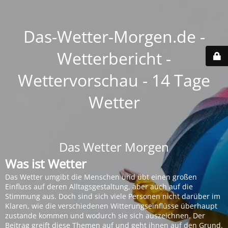
Das-Wetter-Morgen.de -
Wetterbericht -
Wettervorschau - 14 Tage
Wetter
Das Wetter Morgen
Was ist Wetter
Das Wetter umgibt die Menschen und übt einen großen
Einfluss auf deren Alltagsgestaltung, aber auch auf die
Stimmung aus. Doch sind sich viele Personen nicht darüber im
Klaren, wie die verschiedenen Witterungseinflüsse überhaupt
zustande kommen und wodurch sie sich auszeichnen. Der
Beitrag greift diese Themen auf und geht ihnen auf den Grund.