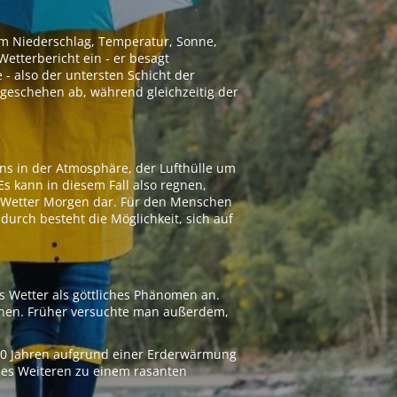
 um Niederschlag, Temperatur, Sonne,
etterbericht ein - er besagt
 - also der untersten Schicht der
geschehen ab, während gleichzeitig der
ns in der Atmosphäre, der Lufthülle um
Es kann in diesem Fall also regnen,
as Wetter Morgen dar. Für den Menschen
adurch besteht die Möglichkeit, sich auf
s Wetter als göttliches Phänomen an.
ionen. Früher versuchte man außerdem,
000 Jahren aufgrund einer Erderwärmung
 des Weiteren zu einem rasanten