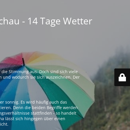
chau - 14 Tage Wetter
 die Stimmung aus. Doch sind sich viele
n und wodurch sie sich auszeichnen. Der
er sonnig. Es wird häufig auch das
zieren. Denn die beiden Begriffe werden
ngsverhältnisse stattfinden - so handelt
ima lässt sich hingegen über einen
icht.