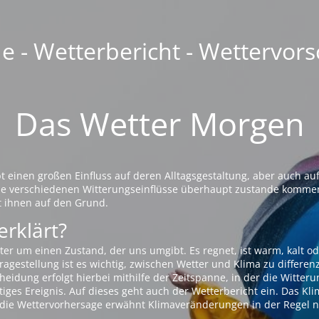
 - Wetterbericht - Wettervors
Das Wetter Morgen
einen großen Einfluss auf deren Alltagsgestaltung, aber auch auf
die verschiedenen Witterungseinflüsse überhaupt zustande komme
t ihnen auf den Grund.
erklärt?
ter um einen Zustand, der uns umgibt. Es regnet, ist warm, kalt od
agestellung ist es wichtig, zwischen Wetter und Klima zu differen
eidung erfolgt hierbei mithilfe der Zeitspanne, in der die Witteru
tiges Ereignis. Auf dieses geht auch der Wetterbericht ein. Das Kl
die Wettervorhersage erwähnt Klimaveränderungen in der Regel n