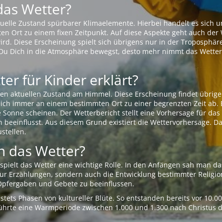
das Wetter?
aktuelle Zustand spürbarer Klimaelemente. Hierbei handelt es sich
Ort zu einem fixen Zeitpunkt. Auf diese Aspekte geht auch der W
rd. Diese Erscheinung spielt sich übrigens nur in der Troposphäre
Du Dich in die Atmosphäre bewegst, desto mehr nimmt das Wetter
er für Kinder erklärt?
en aktuellen Zustand am Himmel. Diese Erscheinung findet übrige
 sich immer an einem bestimmten Ort zu einer begrenzten Zeit ab. 
e Sonne scheinen. Der Wetterbericht stellt eine Vorhersage für d
en beeinflusst. Aus diesem Grund existiert die Wettervorhersage. D
stellen.
 das Wetter?
pielt das Wetter eine wichtige Rolle. In den Anfängen sah man da
 nur Erzählungen, sondern auch die Entwicklung bestimmter Relig
pfergaben und Gebete zu beeinflussen.
tets Phasen von kultureller Blüte. So entstanden bereits vor 10.
r führte eine Warmperiode zwischen 1.000 und 1.300 nach Christus