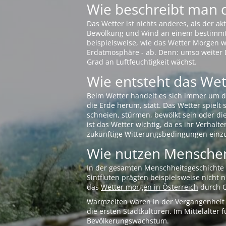
Wie beschreibt man 
Das Wetter ist nichts anderes, als der 
Bewölkung und Wind an einem bestimmten 
beispielsweise, wie das Wetter Morgen wi
Erdatmosphäre - ab. Denn: umso weiter 
Grad an Luftfeuchtigkeit wächst.
Wie entsteht das Wett
Beim Wetter handelt es sich immer um d
die Erde herum, statt. Das Wetter spielt
schneien, stürmen, bewölkt sein oder di
ist das Wetter wichtig, da es ihr Verhalt
zukünftige Witterungsbedingungen einzu
Wie nutzen Menschen
In der gesamten Menschheitsgeschichte s
Sintfluten prägten beispielsweise nicht
das
Wetter morgen in Österreich
durch O
Warmzeiten waren in der Vergangenheit s
die ersten Stadtkulturen. Im Mittelalte
Bevölkerungswachstum.