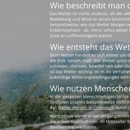
Wie beschreibt man 
Das Wetter ist nichts anderes, als der 
Bewölkung und Wind an einem bestimmten 
beispielsweise, wie das Wetter Morgen wi
Erdatmosphäre - ab. Denn: umso weiter 
Grad an Luftfeuchtigkeit wächst.
Wie entsteht das Wett
Beim Wetter handelt es sich immer um d
die Erde herum, statt. Das Wetter spielt
schneien, stürmen, bewölkt sein oder di
ist das Wetter wichtig, da es ihr Verhalt
zukünftige Witterungsbedingungen einzu
Wie nutzen Menschen
In der gesamten Menschheitsgeschichte s
Sintfluten prägten beispielsweise nicht
das
Wetter morgen in Österreich
durch O
Warmzeiten waren in der Vergangenheit s
die ersten Stadtkulturen. Im Mittelalte
Bevölkerungswachstum.