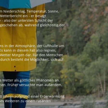
 um Niederschlag, Temperatur, Sonne,
etterbericht ein - er besagt
 - also der untersten Schicht der
geschehen ab, während gleichzeitig der
ns in der Atmosphäre, der Lufthülle um
Es kann in diesem Fall also regnen,
as Wetter Morgen dar. Für den Menschen
adurch besteht die Möglichkeit, sich auf
s Wetter als göttliches Phänomen an.
ionen. Früher versuchte man außerdem,
000 Jahren aufgrund einer Erderwärmung
 des Weiteren zu einem rasanten