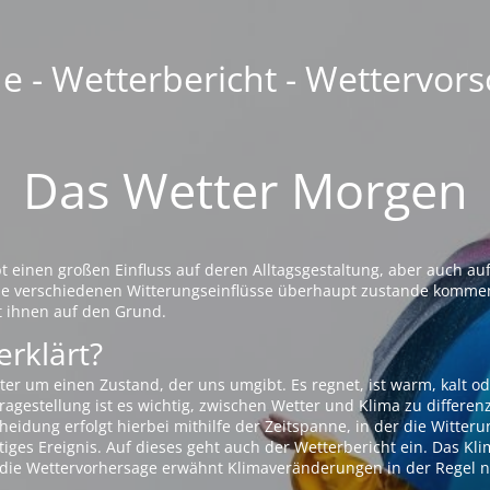
 - Wetterbericht - Wettervors
Das Wetter Morgen
einen großen Einfluss auf deren Alltagsgestaltung, aber auch auf
die verschiedenen Witterungseinflüsse überhaupt zustande komme
t ihnen auf den Grund.
erklärt?
ter um einen Zustand, der uns umgibt. Es regnet, ist warm, kalt od
agestellung ist es wichtig, zwischen Wetter und Klima zu differen
eidung erfolgt hierbei mithilfe der Zeitspanne, in der die Witteru
tiges Ereignis. Auf dieses geht auch der Wetterbericht ein. Das Kl
die Wettervorhersage erwähnt Klimaveränderungen in der Regel n