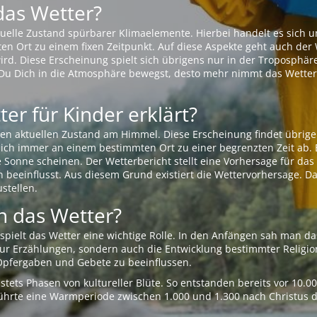
das Wetter?
aktuelle Zustand spürbarer Klimaelemente. Hierbei handelt es sich
Ort zu einem fixen Zeitpunkt. Auf diese Aspekte geht auch der W
rd. Diese Erscheinung spielt sich übrigens nur in der Troposphäre
Du Dich in die Atmosphäre bewegst, desto mehr nimmt das Wetter
er für Kinder erklärt?
en aktuellen Zustand am Himmel. Diese Erscheinung findet übrige
 sich immer an einem bestimmten Ort zu einer begrenzten Zeit ab. 
e Sonne scheinen. Der Wetterbericht stellt eine Vorhersage für d
en beeinflusst. Aus diesem Grund existiert die Wettervorhersage. D
stellen.
 das Wetter?
pielt das Wetter eine wichtige Rolle. In den Anfängen sah man da
 nur Erzählungen, sondern auch die Entwicklung bestimmter Relig
pfergaben und Gebete zu beeinflussen.
tets Phasen von kultureller Blüte. So entstanden bereits vor 10.
r führte eine Warmperiode zwischen 1.000 und 1.300 nach Christus