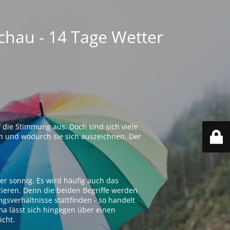
chau - 14 Tage Wetter
 die Stimmung aus. Doch sind sich viele
n und wodurch sie sich auszeichnen. Der
er sonnig. Es wird häufig auch das
zieren. Denn die beiden Begriffe werden
ngsverhältnisse stattfinden - so handelt
ima lässt sich hingegen über einen
icht.