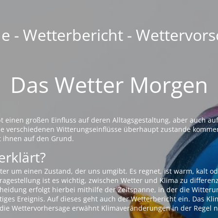
 - Wetterbericht - Wettervors
Das Wetter Morgen
einen großen Einfluss auf deren Alltagsgestaltung, aber auch auf
die verschiedenen Witterungseinflüsse überhaupt zustande komme
t ihnen auf den Grund.
erklärt?
ter um einen Zustand, der uns umgibt. Es regnet, ist warm, kalt od
agestellung ist es wichtig, zwischen Wetter und Klima zu differen
eidung erfolgt hierbei mithilfe der Zeitspanne, in der die Witteru
tiges Ereignis. Auf dieses geht auch der Wetterbericht ein. Das Kl
die Wettervorhersage erwähnt Klimaveränderungen in der Regel n