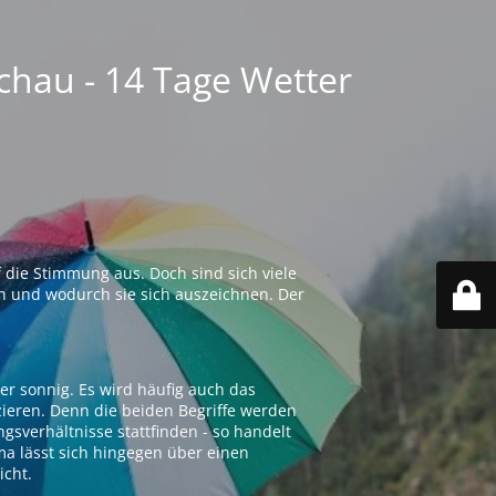
chau - 14 Tage Wetter
 die Stimmung aus. Doch sind sich viele
n und wodurch sie sich auszeichnen. Der
er sonnig. Es wird häufig auch das
zieren. Denn die beiden Begriffe werden
ngsverhältnisse stattfinden - so handelt
ima lässt sich hingegen über einen
icht.