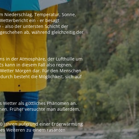
 um Niederschlag, Temperatur, Sonne,
etterbericht ein - er besagt
 - also der untersten Schicht der
geschehen ab, während gleichzeitig der
ns in der Atmosphäre, der Lufthülle um
Es kann in diesem Fall also regnen,
as Wetter Morgen dar. Für den Menschen
adurch besteht die Möglichkeit, sich auf
s Wetter als göttliches Phänomen an.
ionen. Früher versuchte man außerdem,
000 Jahren aufgrund einer Erderwärmung
 des Weiteren zu einem rasanten