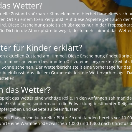
das Wetter?
aktuelle Zustand spürbarer Klimaelemente. Hierbei handelt es sich
Ort zu einem fixen Zeitpunkt. Auf diese Aspekte geht auch der W
rd. Diese Erscheinung spielt sich übrigens nur in der Troposphäre
Du Dich in die Atmosphäre bewegst, desto mehr nimmt das Wetter
er für Kinder erklärt?
en aktuellen Zustand am Himmel. Diese Erscheinung findet übrige
 sich immer an einem bestimmten Ort zu einer begrenzten Zeit ab. 
e Sonne scheinen. Der Wetterbericht stellt eine Vorhersage für d
en beeinflusst. Aus diesem Grund existiert die Wettervorhersage. D
stellen.
 das Wetter?
pielt das Wetter eine wichtige Rolle. In den Anfängen sah man da
 nur Erzählungen, sondern auch die Entwicklung bestimmter Relig
pfergaben und Gebete zu beeinflussen.
tets Phasen von kultureller Blüte. So entstanden bereits vor 10.
r führte eine Warmperiode zwischen 1.000 und 1.300 nach Christus