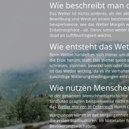
Wie beschreibt man 
Das Wetter ist nichts anderes, als der 
Bewölkung und Wind an einem bestimmten 
beispielsweise, wie das Wetter Morgen wi
Erdatmosphäre - ab. Denn: umso weiter 
Grad an Luftfeuchtigkeit wächst.
Wie entsteht das Wett
Beim Wetter handelt es sich immer um d
die Erde herum, statt. Das Wetter spielt
schneien, stürmen, bewölkt sein oder di
ist das Wetter wichtig, da es ihr Verhalt
zukünftige Witterungsbedingungen einzu
Wie nutzen Menschen
In der gesamten Menschheitsgeschichte s
Sintfluten prägten beispielsweise nicht
das
Wetter morgen in Österreich
durch O
Warmzeiten waren in der Vergangenheit s
die ersten Stadtkulturen. Im Mittelalte
Bevölkerungswachstum.