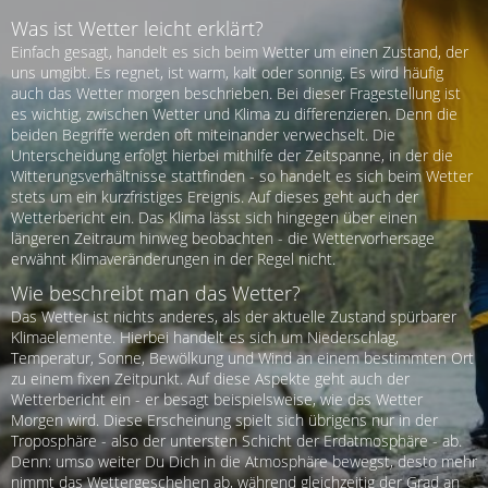
Was ist Wetter leicht erklärt?
Einfach gesagt, handelt es sich beim Wetter um einen Zustand, der
uns umgibt. Es regnet, ist warm, kalt oder sonnig. Es wird häufig
auch das Wetter morgen beschrieben. Bei dieser Fragestellung ist
es wichtig, zwischen Wetter und Klima zu differenzieren. Denn die
beiden Begriffe werden oft miteinander verwechselt. Die
Unterscheidung erfolgt hierbei mithilfe der Zeitspanne, in der die
Witterungsverhältnisse stattfinden - so handelt es sich beim Wetter
stets um ein kurzfristiges Ereignis. Auf dieses geht auch der
Wetterbericht ein. Das Klima lässt sich hingegen über einen
längeren Zeitraum hinweg beobachten - die Wettervorhersage
erwähnt Klimaveränderungen in der Regel nicht.
Wie beschreibt man das Wetter?
Das Wetter ist nichts anderes, als der aktuelle Zustand spürbarer
Klimaelemente. Hierbei handelt es sich um Niederschlag,
Temperatur, Sonne, Bewölkung und Wind an einem bestimmten Ort
zu einem fixen Zeitpunkt. Auf diese Aspekte geht auch der
Wetterbericht ein - er besagt beispielsweise, wie das Wetter
Morgen wird. Diese Erscheinung spielt sich übrigens nur in der
Troposphäre - also der untersten Schicht der Erdatmosphäre - ab.
Denn: umso weiter Du Dich in die Atmosphäre bewegst, desto mehr
nimmt das Wettergeschehen ab, während gleichzeitig der Grad an