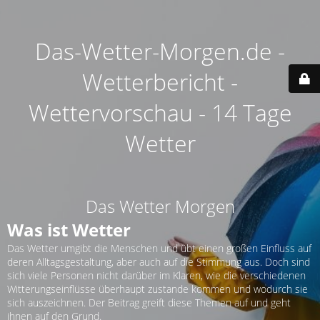
Das-Wetter-Morgen.de -
Wetterbericht -
Wettervorschau - 14 Tage
Wetter
Das Wetter Morgen
Was ist Wetter
Das Wetter umgibt die Menschen und übt einen großen Einfluss auf
deren Alltagsgestaltung, aber auch auf die Stimmung aus. Doch sind
sich viele Personen nicht darüber im Klaren, wie die verschiedenen
Witterungseinflüsse überhaupt zustande kommen und wodurch sie
sich auszeichnen. Der Beitrag greift diese Themen auf und geht
ihnen auf den Grund.