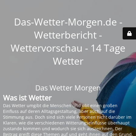
Das-Wetter-Morgen.de -
Wetterbericht -
Wettervorschau - 14 Tage
Wetter
Das Wetter Morgen
Was ist Wetter
Das Wetter umgibt die Menschen und übt einen großen
Einfluss auf deren Alltagsgestaltung, aber auch auf die
Stimmung aus. Doch sind sich viele Personen nicht darüber im
Klaren, wie die verschiedenen Witterungseinflüsse überhaupt
zustande kommen und wodurch sie sich auszeichnen. Der
Beitrag greift diese Themen auf und geht ihnen auf den Grund.