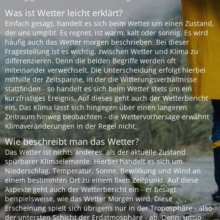
Was ist Wetter leicht erklärt?
Einfach gesagt, handelt es sich beim Wetter um einen Zustand,
der uns umgibt. Es regnet, ist warm, kalt oder sonnig. Es wird
häufig auch das Wetter morgen beschrieben. Bei dieser
Fragestellung ist es wichtig, zwischen Wetter und Klima zu
differenzieren. Denn die beiden Begriffe werden oft
miteinander verwechselt. Die Unterscheidung erfolgt hierbei
mithilfe der Zeitspanne, in der die Witterungsverhältnisse
stattfinden - so handelt es sich beim Wetter stets um ein
kurzfristiges Ereignis. Auf dieses geht auch der Wetterbericht
ein. Das Klima lässt sich hingegen über einen längeren
Zeitraum hinweg beobachten - die Wettervorhersage erwähnt
Klimaveränderungen in der Regel nicht.
Wie beschreibt man das Wetter?
Das Wetter ist nichts anderes, als der aktuelle Zustand
spürbarer Klimaelemente. Hierbei handelt es sich um
Niederschlag, Temperatur, Sonne, Bewölkung und Wind an
einem bestimmten Ort zu einem fixen Zeitpunkt. Auf diese
Aspekte geht auch der Wetterbericht ein - er besagt
beispielsweise, wie das Wetter Morgen wird. Diese
Erscheinung spielt sich übrigens nur in der Troposphäre - also
der untersten Schicht der Erdatmosphäre - ab. Denn: umso