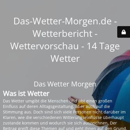
Das-Wetter-Morgen.de -
Wetterbericht -
Wettervorschau - 14 Tage
Wetter
Das Wetter Morgen
Was ist Wetter
Das Wetter umgibt die Menschen und übt einen großen
Einfluss auf deren Alltagsgestaltung, aber auch auf die
Stimmung aus. Doch sind sich viele Personen nicht darüber im
Klaren, wie die verschiedenen Witterungseinflüsse überhaupt
zustande kommen und wodurch sie sich auszeichnen. Der
Beitrag greift diese Themen auf und geht ihnen auf den Grund.