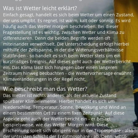
Was ist Wetter leicht erklärt?
Einfach gesagt, handelt es sich beim Wetter um einen Zustand,
der uns umgibt. Es regnet, ist warm, kalt oder sonnig. Es wird
häufig auch das Wetter morgen beschrieben. Bei dieser
Fragestellung ist es wichtig, zwischen Wetter und Klima zu
differenzieren. Denn die beiden Begriffe werden oft
miteinander verwechselt. Die Unterscheidung erfolgt hierbei
mithilfe der Zeitspanne, in der die Witterungsverhältnisse
stattfinden - so handelt es sich beim Wetter stets um ein
kurzfristiges Ereignis. Auf dieses geht auch der Wetterbericht
ein. Das Klima lässt sich hingegen über einen längeren
Zeitraum hinweg beobachten - die Wettervorhersage erwähnt
Klimaveränderungen in der Regel nicht.
Wie beschreibt man das Wetter?
Das Wetter ist nichts anderes, als der aktuelle Zustand
spürbarer Klimaelemente. Hierbei handelt es sich um
Niederschlag, Temperatur, Sonne, Bewölkung und Wind an
einem bestimmten Ort zu einem fixen Zeitpunkt. Auf diese
Aspekte geht auch der Wetterbericht ein - er besagt
beispielsweise, wie das Wetter Morgen wird. Diese
Erscheinung spielt sich übrigens nur in der Troposphäre - also
der untersten Schicht der Erdatmosphäre - ab. Denn: umso