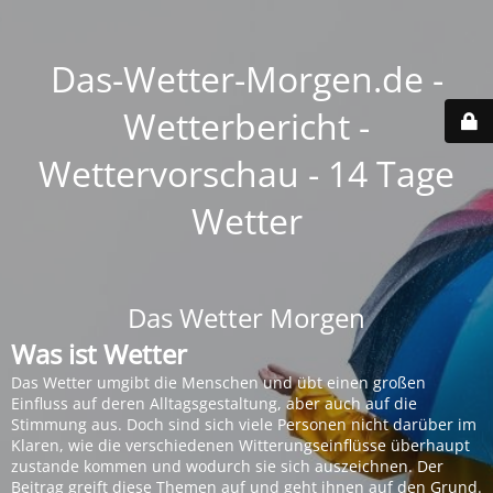
Das-Wetter-Morgen.de -
Wetterbericht -
Wettervorschau - 14 Tage
Wetter
Das Wetter Morgen
Was ist Wetter
Das Wetter umgibt die Menschen und übt einen großen
Einfluss auf deren Alltagsgestaltung, aber auch auf die
Stimmung aus. Doch sind sich viele Personen nicht darüber im
Klaren, wie die verschiedenen Witterungseinflüsse überhaupt
zustande kommen und wodurch sie sich auszeichnen. Der
Beitrag greift diese Themen auf und geht ihnen auf den Grund.