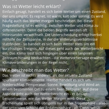
Was ist Wetter leicht erklärt?
Einfach gesagt, handelt es sich beim Wetter um einen Zustand,
der uns umgibt. Es regnet, ist warm, kalt oder sonnig. Es wird
häufig auch das Wetter morgen beschrieben. Bei dieser
Fragestellung ist es wichtig, zwischen Wetter und Klima zu
differenzieren. Denn die beiden Begriffe werden oft
miteinander verwechselt. Die Unterscheidung erfolgt hierbei
mithilfe der Zeitspanne, in der die Witterungsverhältnisse
stattfinden - so handelt es sich beim Wetter stets um ein
kurzfristiges Ereignis. Auf dieses geht auch der Wetterbericht
ein. Das Klima lässt sich hingegen über einen längeren
Zeitraum hinweg beobachten - die Wettervorhersage erwähnt
Klimaveränderungen in der Regel nicht.
Wie beschreibt man das Wetter?
Das Wetter ist nichts anderes, als der aktuelle Zustand
spürbarer Klimaelemente. Hierbei handelt es sich um
Niederschlag, Temperatur, Sonne, Bewölkung und Wind an
einem bestimmten Ort zu einem fixen Zeitpunkt. Auf diese
Aspekte geht auch der Wetterbericht ein - er besagt
beispielsweise, wie das Wetter Morgen wird. Diese
Erscheinung spielt sich übrigens nur in der Troposphäre - also
der untersten Schicht der Erdatmosphäre - ab. Denn: umso