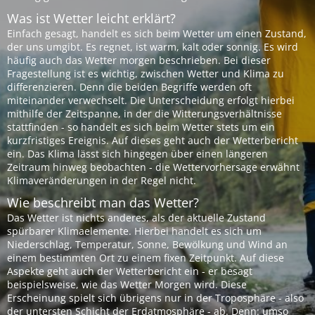
Was ist Wetter leicht erklärt?
Einfach gesagt, handelt es sich beim Wetter um einen Zustand,
der uns umgibt. Es regnet, ist warm, kalt oder sonnig. Es wird
häufig auch das Wetter morgen beschrieben. Bei dieser
Fragestellung ist es wichtig, zwischen Wetter und Klima zu
differenzieren. Denn die beiden Begriffe werden oft
miteinander verwechselt. Die Unterscheidung erfolgt hierbei
mithilfe der Zeitspanne, in der die Witterungsverhältnisse
stattfinden - so handelt es sich beim Wetter stets um ein
kurzfristiges Ereignis. Auf dieses geht auch der Wetterbericht
ein. Das Klima lässt sich hingegen über einen längeren
Zeitraum hinweg beobachten - die Wettervorhersage erwähnt
Klimaveränderungen in der Regel nicht.
Wie beschreibt man das Wetter?
Das Wetter ist nichts anderes, als der aktuelle Zustand
spürbarer Klimaelemente. Hierbei handelt es sich um
Niederschlag, Temperatur, Sonne, Bewölkung und Wind an
einem bestimmten Ort zu einem fixen Zeitpunkt. Auf diese
Aspekte geht auch der Wetterbericht ein - er besagt
beispielsweise, wie das Wetter Morgen wird. Diese
Erscheinung spielt sich übrigens nur in der Troposphäre - also
der untersten Schicht der Erdatmosphäre - ab. Denn: umso