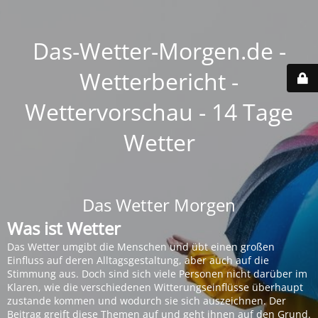
Das-Wetter-Morgen.de -
Wetterbericht -
Wettervorschau - 14 Tage
Wetter
Das Wetter Morgen
Was ist Wetter
Das Wetter umgibt die Menschen und übt einen großen
Einfluss auf deren Alltagsgestaltung, aber auch auf die
Stimmung aus. Doch sind sich viele Personen nicht darüber im
Klaren, wie die verschiedenen Witterungseinflüsse überhaupt
zustande kommen und wodurch sie sich auszeichnen. Der
Beitrag greift diese Themen auf und geht ihnen auf den Grund.