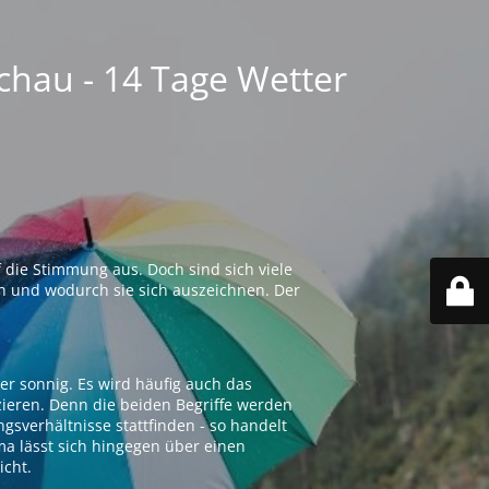
chau - 14 Tage Wetter
 die Stimmung aus. Doch sind sich viele
n und wodurch sie sich auszeichnen. Der
er sonnig. Es wird häufig auch das
zieren. Denn die beiden Begriffe werden
ngsverhältnisse stattfinden - so handelt
ima lässt sich hingegen über einen
icht.