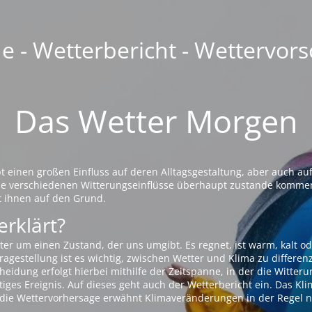
 - Wetterbericht - Wettervors
Das Wetter Morgen
einen großen Einfluss auf deren Alltagsgestaltung, aber auch auf
die verschiedenen Witterungseinflüsse überhaupt zustande komme
t ihnen auf den Grund.
erklärt?
ter um einen Zustand, der uns umgibt. Es regnet, ist warm, kalt od
agestellung ist es wichtig, zwischen Wetter und Klima zu differen
eidung erfolgt hierbei mithilfe der Zeitspanne, in der die Witteru
tiges Ereignis. Auf dieses geht auch der Wetterbericht ein. Das Kl
die Wettervorhersage erwähnt Klimaveränderungen in der Regel n