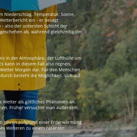
 um Niederschlag, Temperatur, Sonne,
etterbericht ein - er besagt
 - also der untersten Schicht der
geschehen ab, während gleichzeitig der
ns in der Atmosphäre, der Lufthülle um
Es kann in diesem Fall also regnen,
as Wetter Morgen dar. Für den Menschen
adurch besteht die Möglichkeit, sich auf
s Wetter als göttliches Phänomen an.
ionen. Früher versuchte man außerdem,
000 Jahren aufgrund einer Erderwärmung
 des Weiteren zu einem rasanten