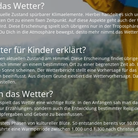
das Wetter?
aktuelle Zustand spürbarer Klimaelemente. Hierbei handelt es sich
Ort zu einem fixen Zeitpunkt. Auf diese Aspekte geht auch der W
rd. Diese Erscheinung spielt sich übrigens nur in der Troposphäre
Du Dich in die Atmosphäre bewegst, desto mehr nimmt das Wetter
er für Kinder erklärt?
en aktuellen Zustand am Himmel. Diese Erscheinung findet übrige
 sich immer an einem bestimmten Ort zu einer begrenzten Zeit ab. 
e Sonne scheinen. Der Wetterbericht stellt eine Vorhersage für d
en beeinflusst. Aus diesem Grund existiert die Wettervorhersage. D
stellen.
 das Wetter?
pielt das Wetter eine wichtige Rolle. In den Anfängen sah man da
 nur Erzählungen, sondern auch die Entwicklung bestimmter Relig
pfergaben und Gebete zu beeinflussen.
tets Phasen von kultureller Blüte. So entstanden bereits vor 10.
r führte eine Warmperiode zwischen 1.000 und 1.300 nach Christus