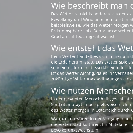
Wie beschreibt man 
Das Wetter ist nichts anderes, als der 
Bewölkung und Wind an einem bestimmten 
beispielsweise, wie das Wetter Morgen wi
Erdatmosphäre - ab. Denn: umso weiter 
Grad an Luftfeuchtigkeit wächst.
Wie entsteht das Wett
Beim Wetter handelt es sich immer um d
die Erde herum, statt. Das Wetter spielt
schneien, stürmen, bewölkt sein oder di
ist das Wetter wichtig, da es ihr Verhalt
zukünftige Witterungsbedingungen einzu
Wie nutzen Menschen
In der gesamten Menschheitsgeschichte s
Sintfluten prägten beispielsweise nicht
das
Wetter morgen in Österreich
durch O
Warmzeiten waren in der Vergangenheit s
die ersten Stadtkulturen. Im Mittelalte
Bevölkerungswachstum.