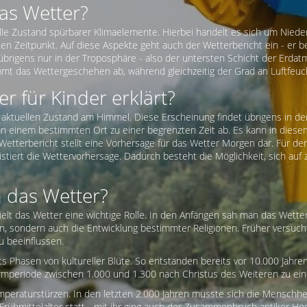
as Wetter?
uelle Zustand spürbarer Klimaelemente. Hierbei handelt es sich um Nie
n Zeitpunkt. Auf diese Aspekte geht auch der Wetterbericht ein - er be
 übrigens nur in der Troposphäre - also der untersten Schicht der Erda
t das Wettergeschehen ab, während gleichzeitig der Grad an Luftfeuch
r für Kinder erklärt?
aktuellen Zustand am Himmel. Diese Erscheinung findet übrigens in der
an einem bestimmten Ort zu einer begrenzten Zeit ab. Es kann in diesem
etterbericht stellt eine Vorhersage für das Wetter Morgen dar. Für den
stiert die Wettervorhersage. Dadurch besteht die Möglichkeit, sich au
 das Wetter?
lt das Wetter eine wichtige Rolle. In den Anfängen sah man das Wetter 
gen, sondern auch die Entwicklung bestimmter Religionen. Früher versu
 beeinflussen.
s Phasen von kultureller Blüte. So entstanden bereits vor 10.000 Jahr
 Warmperiode zwischen 1.000 und 1.300 nach Christus des Weiteren zu 
mperaturstürzen. In den letzten 2.000 Jahren musste sich die Menschhei
rühmittelalter statt - mit ihr ging auch der Zusammenbruch antiker Hoc