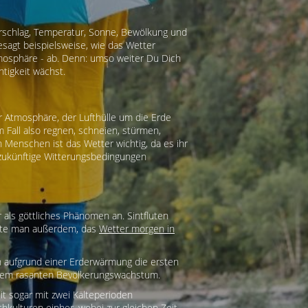
derschlag, Temperatur, Sonne, Bewölkung und
sagt beispielsweise, wie das Wetter
tmosphäre - ab. Denn: umso weiter Du Dich
tigkeit wächst.
 Atmosphäre, der Lufthülle um die Erde
 Fall also regnen, schneien, stürmen,
 Menschen ist das Wetter wichtig, da es ihr
f zukünftige Witterungsbedingungen
als göttliches Phänomen an. Sintfluten
chte man außerdem, das
Wetter morgen in
en aufgrund einer Erderwärmung die ersten
einem rasanten Bevölkerungswachstum.
t sogar mit zwei Kälteperioden
hkulturen einher, wobei zur gleichen Zeit