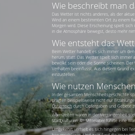
Wie beschreibt man d
Das Wetter ist nichts anderes, als der akt
Wind an einem bestimmten Ort zu einem fixe
Morgen wird. Diese Erscheinung spielt sich
in die Atmosphäre bewegst, desto mehr nimm
Wie entsteht das Wette
Beim Wetter handelt es sich immer um den 
herum, statt. Das Wetter spielt sich immer 
bewölkt sein oder die Sonne scheinen. Der W
Verhalten beeinflusst. Aus diesem Grund exi
einzustellen.
Wie nutzen Menschen
In der gesamten Menschheitsgeschichte spie
prägten beispielsweise nicht nur Erzählun
Österreich
durch Opfergaben und Gebete zu
Warmzeiten waren in der Vergangenheit stet
Stadtkulturen. Im Mittelalter führte eine
Umgekehrt verhielt es sich hingegen bei Te
herumschlagen. Und zwar fand die erste im F