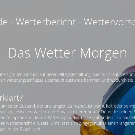
 - Wetterbericht - Wettervors
Das Wetter Morgen
en großen Einfluss auf deren Alltagsgestaltung, aber auch auf die Sti
enen Witterungseinflüsse überhaupt zustande kommen und wodurch sie si
rklärt?
 um einen Zustand, der uns umgibt. Es regnet, ist warm, kalt oder sonn
s wichtig, zwischen Wetter und Klima zu differenzieren. Denn die beiden 
der Zeitspanne, in der die Witterungsverhältnisse stattfinden - so hande
h der Wetterbericht ein. Das Klima lässt sich hingegen über einen länge
n in der Regel nicht.