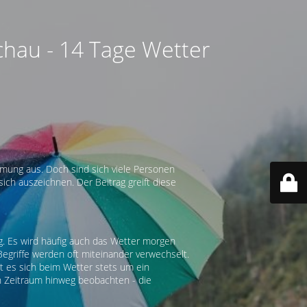
chau - 14 Tage Wetter
mmung aus. Doch sind sich viele Personen
ch auszeichnen. Der Beitrag greift diese
ig. Es wird häufig auch das Wetter morgen
Begriffe werden oft miteinander verwechselt.
lt es sich beim Wetter stets um ein
ren Zeitraum hinweg beobachten - die