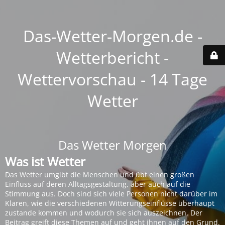
Das-Wetter-Morgen.de -
Wetterbericht -
Wettervorschau - 14 Tage
Wetter
Das Wetter Morgen
Was ist Wetter
Das Wetter umgibt die Menschen und übt einen großen
Einfluss auf deren Alltagsgestaltung, aber auch auf die
Stimmung aus. Doch sind sich viele Personen nicht darüber im
Klaren, wie die verschiedenen Witterungseinflüsse überhaupt
zustande kommen und wodurch sie sich auszeichnen. Der
Beitrag greift diese Themen auf und geht ihnen auf den Grund.