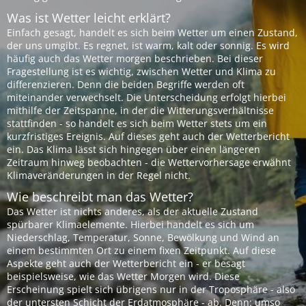
Was ist Wetter leicht erklärt?
Einfach gesagt, handelt es sich beim Wetter um einen Zustand,
der uns umgibt. Es regnet, ist warm, kalt oder sonnig. Es wird
häufig auch das Wetter morgen beschrieben. Bei dieser
Fragestellung ist es wichtig, zwischen Wetter und Klima zu
differenzieren. Denn die beiden Begriffe werden oft
miteinander verwechselt. Die Unterscheidung erfolgt hierbei
mithilfe der Zeitspanne, in der die Witterungsverhältnisse
stattfinden - so handelt es sich beim Wetter stets um ein
kurzfristiges Ereignis. Auf dieses geht auch der Wetterbericht
ein. Das Klima lässt sich hingegen über einen längeren
Zeitraum hinweg beobachten - die Wettervorhersage erwähnt
Klimaveränderungen in der Regel nicht.
Wie beschreibt man das Wetter?
Das Wetter ist nichts anderes, als der aktuelle Zustand
spürbarer Klimaelemente. Hierbei handelt es sich um
Niederschlag, Temperatur, Sonne, Bewölkung und Wind an
einem bestimmten Ort zu einem fixen Zeitpunkt. Auf diese
Aspekte geht auch der Wetterbericht ein - er besagt
beispielsweise, wie das Wetter Morgen wird. Diese
Erscheinung spielt sich übrigens nur in der Troposphäre - also
der untersten Schicht der Erdatmosphäre - ab. Denn: umso