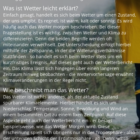
Was ist Wetter leicht erklärt?
Einfach gesagt, handelt es sich beim Wetter um einen Zustand,
der uns umgibt. Es regnet, ist warm, kalt oder sonnig. Es wird
häufig auch das Wetter morgen beschrieben. Bei dieser
Fragestellung ist es wichtig, zwischen Wetter und Klima zu
differenzieren. Denn die beiden Begriffe werden oft
miteinander verwechselt. Die Unterscheidung erfolgt hierbei
mithilfe der Zeitspanne, in der die Witterungsverhältnisse
stattfinden - so handelt es sich beim Wetter stets um ein
kurzfristiges Ereignis. Auf dieses geht auch der Wetterbericht
ein. Das Klima lässt sich hingegen über einen längeren
Zeitraum hinweg beobachten - die Wettervorhersage erwähnt
Klimaveränderungen in der Regel nicht.
Wie beschreibt man das Wetter?
Das Wetter ist nichts anderes, als der aktuelle Zustand
spürbarer Klimaelemente. Hierbei handelt es sich um
Niederschlag, Temperatur, Sonne, Bewölkung und Wind an
einem bestimmten Ort zu einem fixen Zeitpunkt. Auf diese
Aspekte geht auch der Wetterbericht ein - er besagt
beispielsweise, wie das Wetter Morgen wird. Diese
Erscheinung spielt sich übrigens nur in der Troposphäre - also
der untersten Schicht der Erdatmosphäre - ab. Denn: umso