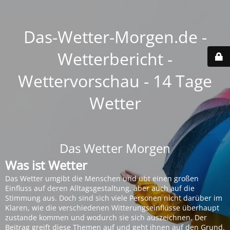
Das-Wetter-Morgen.de -
Wetterbericht -
Wettervorschau - 14 Tage
Wetter
Das Wetter Morgen
Was ist Wetter
Das Wetter umgibt die Menschen und übt einen großen
Einfluss auf deren Alltagsgestaltung, aber auch auf die
Stimmung aus. Doch sind sich viele Personen nicht darüber im
Klaren, wie die verschiedenen Witterungseinflüsse überhaupt
zustande kommen und wodurch sie sich auszeichnen. Der
Beitrag greift diese Themen auf und geht ihnen auf den Grund.