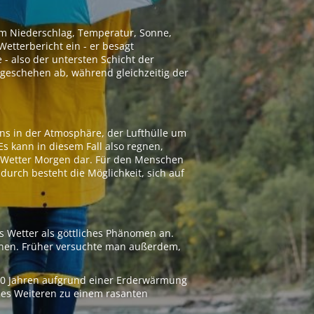
 um Niederschlag, Temperatur, Sonne,
etterbericht ein - er besagt
 - also der untersten Schicht der
geschehen ab, während gleichzeitig der
ns in der Atmosphäre, der Lufthülle um
Es kann in diesem Fall also regnen,
as Wetter Morgen dar. Für den Menschen
adurch besteht die Möglichkeit, sich auf
s Wetter als göttliches Phänomen an.
ionen. Früher versuchte man außerdem,
000 Jahren aufgrund einer Erderwärmung
 des Weiteren zu einem rasanten