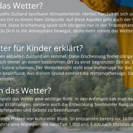
das Wetter?
aktuelle Zustand spürbarer Klimaelemente. Hierbei handelt es sich
Ort zu einem fixen Zeitpunkt. Auf diese Aspekte geht auch der W
rd. Diese Erscheinung spielt sich übrigens nur in der Troposphäre
Du Dich in die Atmosphäre bewegst, desto mehr nimmt das Wetter
er für Kinder erklärt?
en aktuellen Zustand am Himmel. Diese Erscheinung findet übrige
 sich immer an einem bestimmten Ort zu einer begrenzten Zeit ab. 
e Sonne scheinen. Der Wetterbericht stellt eine Vorhersage für d
en beeinflusst. Aus diesem Grund existiert die Wettervorhersage. D
stellen.
 das Wetter?
pielt das Wetter eine wichtige Rolle. In den Anfängen sah man da
 nur Erzählungen, sondern auch die Entwicklung bestimmter Relig
pfergaben und Gebete zu beeinflussen.
tets Phasen von kultureller Blüte. So entstanden bereits vor 10.
r führte eine Warmperiode zwischen 1.000 und 1.300 nach Christus