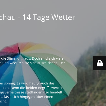
chau - 14 Tage Wetter
 die Stimmung aus. Doch sind sich viele
n und wodurch sie sich auszeichnen. Der
er sonnig. Es wird häufig auch das
zieren. Denn die beiden Begriffe werden
ngsverhältnisse stattfinden - so handelt
ima lässt sich hingegen über einen
icht.