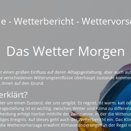
 - Wetterbericht - Wettervors
Das Wetter Morgen
einen großen Einfluss auf deren Alltagsgestaltung, aber auch auf
die verschiedenen Witterungseinflüsse überhaupt zustande komme
t ihnen auf den Grund.
erklärt?
ter um einen Zustand, der uns umgibt. Es regnet, ist warm, kalt od
agestellung ist es wichtig, zwischen Wetter und Klima zu differen
eidung erfolgt hierbei mithilfe der Zeitspanne, in der die Witteru
tiges Ereignis. Auf dieses geht auch der Wetterbericht ein. Das Kl
die Wettervorhersage erwähnt Klimaveränderungen in der Regel n