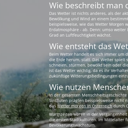
Wie beschreibt man 
Das Wetter ist nichts anderes, als der 
Bewölkung und Wind an einem bestimmten 
beispielsweise, wie das Wetter Morgen wi
Erdatmosphäre - ab. Denn: umso weiter 
Grad an Luftfeuchtigkeit wächst.
Wie entsteht das Wett
Beim Wetter handelt es sich immer um d
die Erde herum, statt. Das Wetter spielt
schneien, stürmen, bewölkt sein oder di
ist das Wetter wichtig, da es ihr Verhalt
zukünftige Witterungsbedingungen einzu
Wie nutzen Menschen
In der gesamten Menschheitsgeschichte s
Sintfluten prägten beispielsweise nicht
das
Wetter morgen in Österreich
durch O
Warmzeiten waren in der Vergangenheit s
die ersten Stadtkulturen. Im Mittelalte
Bevölkerungswachstum.