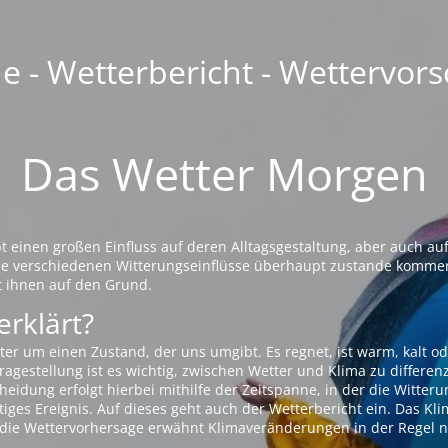
 - Wetterbericht - Wettervors
Das Wetter Morgen
einen großen Einfluss auf deren Alltagsgestaltung, aber auch auf
die verschiedenen Witterungseinflüsse überhaupt zustande komme
t ihnen auf den Grund.
erklärt?
ter um einen Zustand, der uns umgibt. Es regnet, ist warm, kalt od
agestellung ist es wichtig, zwischen Wetter und Klima zu differen
eidung erfolgt hierbei mithilfe der Zeitspanne, in der die Witteru
tiges Ereignis. Auf dieses geht auch der Wetterbericht ein. Das Kl
die Wettervorhersage erwähnt Klimaveränderungen in der Regel n