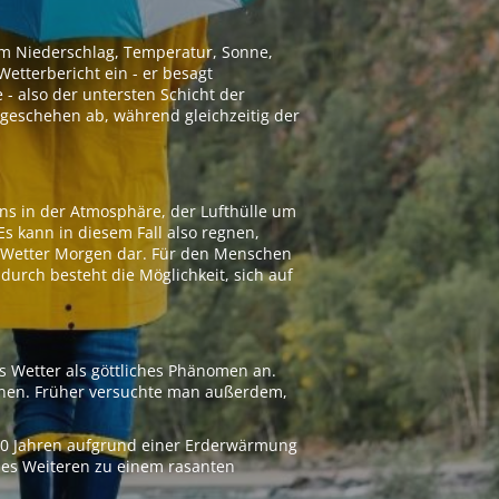
 um Niederschlag, Temperatur, Sonne,
etterbericht ein - er besagt
 - also der untersten Schicht der
geschehen ab, während gleichzeitig der
ns in der Atmosphäre, der Lufthülle um
Es kann in diesem Fall also regnen,
as Wetter Morgen dar. Für den Menschen
adurch besteht die Möglichkeit, sich auf
s Wetter als göttliches Phänomen an.
ionen. Früher versuchte man außerdem,
000 Jahren aufgrund einer Erderwärmung
 des Weiteren zu einem rasanten