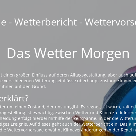
 - Wetterbericht - Wettervors
Das Wetter Morgen
einen großen Einfluss auf deren Alltagsgestaltung, aber auch auf
die verschiedenen Witterungseinflüsse überhaupt zustande komme
t ihnen auf den Grund.
erklärt?
ter um einen Zustand, der uns umgibt. Es regnet, ist warm, kalt od
agestellung ist es wichtig, zwischen Wetter und Klima zu differen
eidung erfolgt hierbei mithilfe der Zeitspanne, in der die Witteru
tiges Ereignis. Auf dieses geht auch der Wetterbericht ein. Das Kl
die Wettervorhersage erwähnt Klimaveränderungen in der Regel n