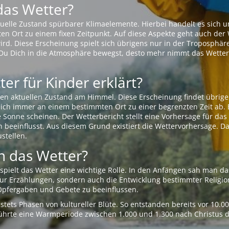
das Wetter?
aktuelle Zustand spürbarer Klimaelemente. Hierbei handelt es sich
Ort zu einem fixen Zeitpunkt. Auf diese Aspekte geht auch der W
rd. Diese Erscheinung spielt sich übrigens nur in der Troposphäre
Du Dich in die Atmosphäre bewegst, desto mehr nimmt das Wetter
er für Kinder erklärt?
en aktuellen Zustand am Himmel. Diese Erscheinung findet übrige
 sich immer an einem bestimmten Ort zu einer begrenzten Zeit ab. 
e Sonne scheinen. Der Wetterbericht stellt eine Vorhersage für d
en beeinflusst. Aus diesem Grund existiert die Wettervorhersage. D
stellen.
 das Wetter?
pielt das Wetter eine wichtige Rolle. In den Anfängen sah man da
 nur Erzählungen, sondern auch die Entwicklung bestimmter Relig
pfergaben und Gebete zu beeinflussen.
tets Phasen von kultureller Blüte. So entstanden bereits vor 10.
r führte eine Warmperiode zwischen 1.000 und 1.300 nach Christus