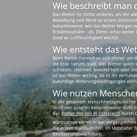
Wie beschreibt man 
Das Wetter ist nichts anderes, als der 
Bewölkung und Wind an einem bestimmten 
beispielsweise, wie das Wetter Morgen wi
Erdatmosphäre - ab. Denn: umso weiter 
Grad an Luftfeuchtigkeit wächst.
Wie entsteht das Wett
Beim Wetter handelt es sich immer um d
die Erde herum, statt. Das Wetter spielt
schneien, stürmen, bewölkt sein oder di
ist das Wetter wichtig, da es ihr Verhalt
zukünftige Witterungsbedingungen einzu
Wie nutzen Menschen
In der gesamten Menschheitsgeschichte s
Sintfluten prägten beispielsweise nicht
das
Wetter morgen in Österreich
durch O
Warmzeiten waren in der Vergangenheit s
die ersten Stadtkulturen. Im Mittelalte
Bevölkerungswachstum.