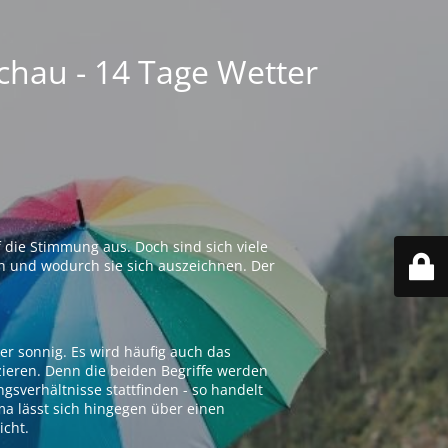
chau - 14 Tage Wetter
 die Stimmung aus. Doch sind sich viele
n und wodurch sie sich auszeichnen. Der
er sonnig. Es wird häufig auch das
zieren. Denn die beiden Begriffe werden
ngsverhältnisse stattfinden - so handelt
ima lässt sich hingegen über einen
icht.