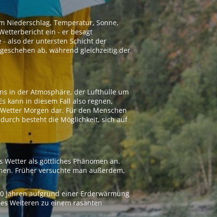
 um Niederschlag, Temperatur, Sonne,
etterbericht ein - er besagt
 - also der untersten Schicht der
geschehen ab, während gleichzeitig der
ns in der Atmosphäre, der Lufthülle um
Es kann in diesem Fall also regnen,
as Wetter Morgen dar. Für den Menschen
adurch besteht die Möglichkeit, sich auf
s Wetter als göttliches Phänomen an.
ionen. Früher versuchte man außerdem,
000 Jahren aufgrund einer Erderwärmung
 des Weiteren zu einem rasanten