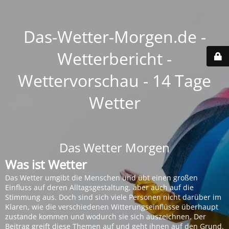
Das-Wetter-Morgen.de -
Wetterbericht -
Wettervorschau - 14 Tage
Wetter
Das Wetter Morgen
Was ist Wetter
Das Wetter umgibt die Menschen und übt einen großen
Einfluss auf deren Alltagsgestaltung, aber auch auf die
Stimmung aus. Doch sind sich viele Personen nicht darüber im
Klaren, wie die verschiedenen Witterungseinflüsse überhaupt
zustande kommen und wodurch sie sich auszeichnen. Der
Beitrag greift diese Themen auf und geht ihnen auf den Grund.