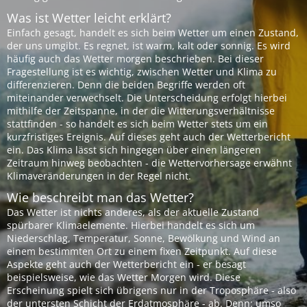
Was ist Wetter leicht erklärt?
Einfach gesagt, handelt es sich beim Wetter um einen Zustand,
der uns umgibt. Es regnet, ist warm, kalt oder sonnig. Es wird
häufig auch das Wetter morgen beschrieben. Bei dieser
Fragestellung ist es wichtig, zwischen Wetter und Klima zu
differenzieren. Denn die beiden Begriffe werden oft
miteinander verwechselt. Die Unterscheidung erfolgt hierbei
mithilfe der Zeitspanne, in der die Witterungsverhältnisse
stattfinden - so handelt es sich beim Wetter stets um ein
kurzfristiges Ereignis. Auf dieses geht auch der Wetterbericht
ein. Das Klima lässt sich hingegen über einen längeren
Zeitraum hinweg beobachten - die Wettervorhersage erwähnt
Klimaveränderungen in der Regel nicht.
Wie beschreibt man das Wetter?
Das Wetter ist nichts anderes, als der aktuelle Zustand
spürbarer Klimaelemente. Hierbei handelt es sich um
Niederschlag, Temperatur, Sonne, Bewölkung und Wind an
einem bestimmten Ort zu einem fixen Zeitpunkt. Auf diese
Aspekte geht auch der Wetterbericht ein - er besagt
beispielsweise, wie das Wetter Morgen wird. Diese
Erscheinung spielt sich übrigens nur in der Troposphäre - also
der untersten Schicht der Erdatmosphäre - ab. Denn: umso