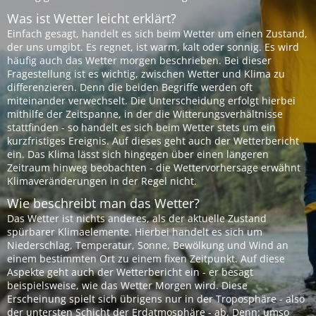
Was ist Wetter leicht erklärt?
Einfach gesagt, handelt es sich beim Wetter um einen Zustand,
der uns umgibt. Es regnet, ist warm, kalt oder sonnig. Es wird
häufig auch das Wetter morgen beschrieben. Bei dieser
Fragestellung ist es wichtig, zwischen Wetter und Klima zu
differenzieren. Denn die beiden Begriffe werden oft
miteinander verwechselt. Die Unterscheidung erfolgt hierbei
mithilfe der Zeitspanne, in der die Witterungsverhältnisse
stattfinden - so handelt es sich beim Wetter stets um ein
kurzfristiges Ereignis. Auf dieses geht auch der Wetterbericht
ein. Das Klima lässt sich hingegen über einen längeren
Zeitraum hinweg beobachten - die Wettervorhersage erwähnt
Klimaveränderungen in der Regel nicht.
Wie beschreibt man das Wetter?
Das Wetter ist nichts anderes, als der aktuelle Zustand
spürbarer Klimaelemente. Hierbei handelt es sich um
Niederschlag, Temperatur, Sonne, Bewölkung und Wind an
einem bestimmten Ort zu einem fixen Zeitpunkt. Auf diese
Aspekte geht auch der Wetterbericht ein - er besagt
beispielsweise, wie das Wetter Morgen wird. Diese
Erscheinung spielt sich übrigens nur in der Troposphäre - also
der untersten Schicht der Erdatmosphäre - ab. Denn: umso