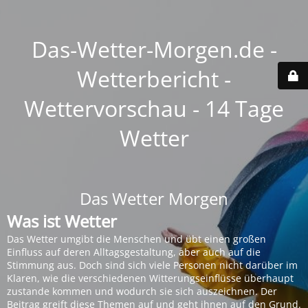
Das-Wetter-Morgen.de -
Wetterbericht -
Wettervorschau - 14 Tage
Wetter
Das Wetter Morgen
Was ist Wetter
Das Wetter umgibt die Menschen und übt einen großen
Einfluss auf deren Alltagsgestaltung, aber auch auf die
Stimmung aus. Doch sind sich viele Personen nicht darüber im
Klaren, wie die verschiedenen Witterungseinflüsse überhaupt
zustande kommen und wodurch sie sich auszeichnen. Der
Beitrag greift diese Themen auf und geht ihnen auf den Grund.