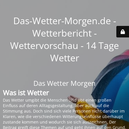
Das-Wetter-Morgen.de -
Wetterbericht -
Wettervorschau - 14 Tage
Wetter
Das Wetter Morgen
Was ist Wetter
Das Wetter umgibt die Menschen und übt einen großen
Einfluss auf deren Alltagsgestaltung, aber auch auf die
Stimmung aus. Doch sind sich viele Personen nicht darüber im
Klaren, wie die verschiedenen Witterungseinflüsse überhaupt
zustande kommen und wodurch sie sich auszeichnen. Der
Beitrag greift diese Themen auf und geht ihnen auf den Grund.