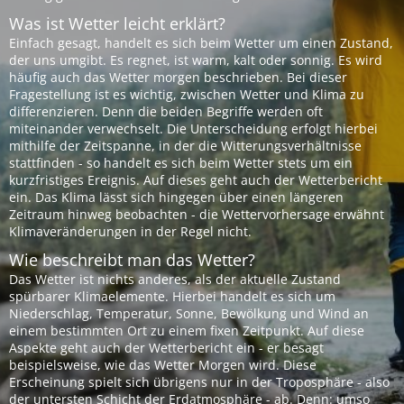
Was ist Wetter leicht erklärt?
Einfach gesagt, handelt es sich beim Wetter um einen Zustand,
der uns umgibt. Es regnet, ist warm, kalt oder sonnig. Es wird
häufig auch das Wetter morgen beschrieben. Bei dieser
Fragestellung ist es wichtig, zwischen Wetter und Klima zu
differenzieren. Denn die beiden Begriffe werden oft
miteinander verwechselt. Die Unterscheidung erfolgt hierbei
mithilfe der Zeitspanne, in der die Witterungsverhältnisse
stattfinden - so handelt es sich beim Wetter stets um ein
kurzfristiges Ereignis. Auf dieses geht auch der Wetterbericht
ein. Das Klima lässt sich hingegen über einen längeren
Zeitraum hinweg beobachten - die Wettervorhersage erwähnt
Klimaveränderungen in der Regel nicht.
Wie beschreibt man das Wetter?
Das Wetter ist nichts anderes, als der aktuelle Zustand
spürbarer Klimaelemente. Hierbei handelt es sich um
Niederschlag, Temperatur, Sonne, Bewölkung und Wind an
einem bestimmten Ort zu einem fixen Zeitpunkt. Auf diese
Aspekte geht auch der Wetterbericht ein - er besagt
beispielsweise, wie das Wetter Morgen wird. Diese
Erscheinung spielt sich übrigens nur in der Troposphäre - also
der untersten Schicht der Erdatmosphäre - ab. Denn: umso