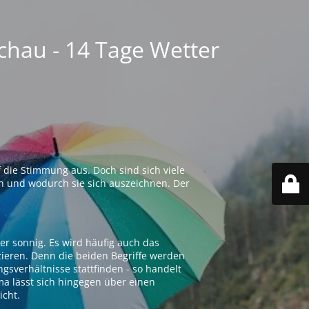
chau - 14 Tage Wetter
 die Stimmung aus. Doch sind sich viele
n und wodurch sie sich auszeichnen. Der
er sonnig. Es wird häufig auch das
zieren. Denn die beiden Begriffe werden
ngsverhältnisse stattfinden - so handelt
ima lässt sich hingegen über einen
icht.