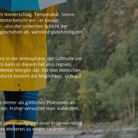
 um Niederschlag, Temperatur, Sonne,
etterbericht ein - er besagt
 - also der untersten Schicht der
geschehen ab, während gleichzeitig der
ns in der Atmosphäre, der Lufthülle um
Es kann in diesem Fall also regnen,
as Wetter Morgen dar. Für den Menschen
adurch besteht die Möglichkeit, sich auf
s Wetter als göttliches Phänomen an.
ionen. Früher versuchte man außerdem,
000 Jahren aufgrund einer Erderwärmung
 des Weiteren zu einem rasanten