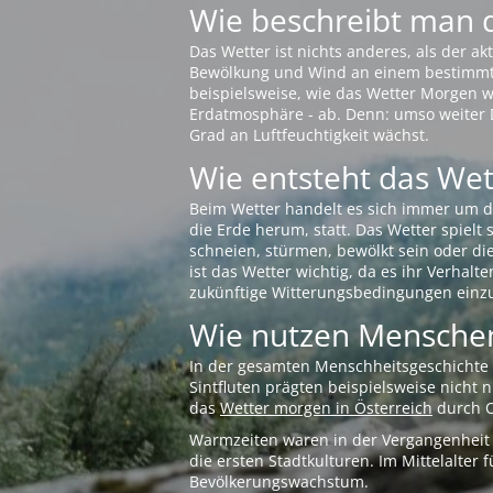
Wie beschreibt man 
Das Wetter ist nichts anderes, als der 
Bewölkung und Wind an einem bestimmten 
beispielsweise, wie das Wetter Morgen wi
Erdatmosphäre - ab. Denn: umso weiter 
Grad an Luftfeuchtigkeit wächst.
Wie entsteht das Wett
Beim Wetter handelt es sich immer um d
die Erde herum, statt. Das Wetter spielt
schneien, stürmen, bewölkt sein oder di
ist das Wetter wichtig, da es ihr Verhalt
zukünftige Witterungsbedingungen einzu
Wie nutzen Menschen
In der gesamten Menschheitsgeschichte s
Sintfluten prägten beispielsweise nicht
das
Wetter morgen in Österreich
durch O
Warmzeiten waren in der Vergangenheit s
die ersten Stadtkulturen. Im Mittelalte
Bevölkerungswachstum.