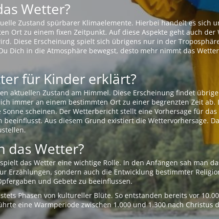
das Wetter?
aktuelle Zustand spürbarer Klimaelemente. Hierbei handelt es sich
Ort zu einem fixen Zeitpunkt. Auf diese Aspekte geht auch der W
rd. Diese Erscheinung spielt sich übrigens nur in der Troposphäre
Du Dich in die Atmosphäre bewegst, desto mehr nimmt das Wetter
er für Kinder erklärt?
en aktuellen Zustand am Himmel. Diese Erscheinung findet übrige
 sich immer an einem bestimmten Ort zu einer begrenzten Zeit ab. 
e Sonne scheinen. Der Wetterbericht stellt eine Vorhersage für d
en beeinflusst. Aus diesem Grund existiert die Wettervorhersage. D
stellen.
 das Wetter?
pielt das Wetter eine wichtige Rolle. In den Anfängen sah man da
 nur Erzählungen, sondern auch die Entwicklung bestimmter Relig
pfergaben und Gebete zu beeinflussen.
tets Phasen von kultureller Blüte. So entstanden bereits vor 10.
r führte eine Warmperiode zwischen 1.000 und 1.300 nach Christus