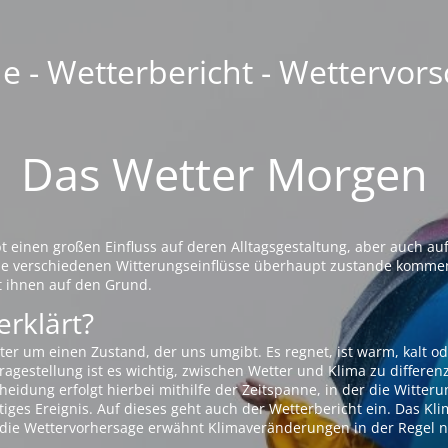
 - Wetterbericht - Wettervors
Das Wetter Morgen
einen großen Einfluss auf deren Alltagsgestaltung, aber auch auf
die verschiedenen Witterungseinflüsse überhaupt zustande komme
t ihnen auf den Grund.
erklärt?
ter um einen Zustand, der uns umgibt. Es regnet, ist warm, kalt od
agestellung ist es wichtig, zwischen Wetter und Klima zu differen
eidung erfolgt hierbei mithilfe der Zeitspanne, in der die Witteru
tiges Ereignis. Auf dieses geht auch der Wetterbericht ein. Das Kl
die Wettervorhersage erwähnt Klimaveränderungen in der Regel n