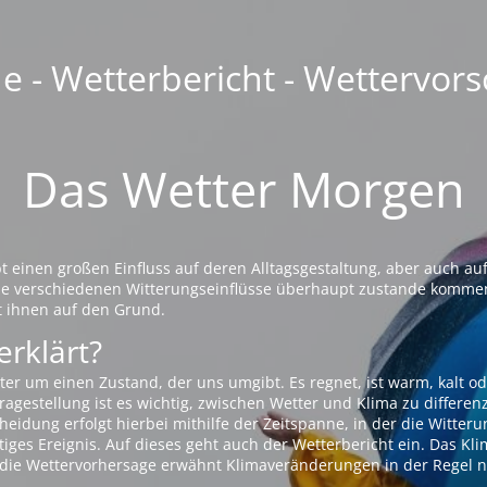
 - Wetterbericht - Wettervors
Das Wetter Morgen
einen großen Einfluss auf deren Alltagsgestaltung, aber auch auf
die verschiedenen Witterungseinflüsse überhaupt zustande komme
t ihnen auf den Grund.
erklärt?
ter um einen Zustand, der uns umgibt. Es regnet, ist warm, kalt od
agestellung ist es wichtig, zwischen Wetter und Klima zu differen
eidung erfolgt hierbei mithilfe der Zeitspanne, in der die Witteru
tiges Ereignis. Auf dieses geht auch der Wetterbericht ein. Das Kl
die Wettervorhersage erwähnt Klimaveränderungen in der Regel n