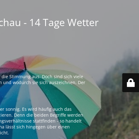
chau - 14 Tage Wetter
 die Stimmung aus. Doch sind sich viele
n und wodurch sie sich auszeichnen. Der
er sonnig. Es wird häufig auch das
zieren. Denn die beiden Begriffe werden
ngsverhältnisse stattfinden - so handelt
ima lässt sich hingegen über einen
icht.