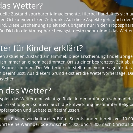
das Wetter?
aktuelle Zustand spürbarer Klimaelemente. Hierbei handelt es sich
Ort zu einem fixen Zeitpunkt. Auf diese Aspekte geht auch der W
rd. Diese Erscheinung spielt sich übrigens nur in der Troposphäre
Du Dich in die Atmosphäre bewegst, desto mehr nimmt das Wetter
er für Kinder erklärt?
en aktuellen Zustand am Himmel. Diese Erscheinung findet übrige
 sich immer an einem bestimmten Ort zu einer begrenzten Zeit ab. 
e Sonne scheinen. Der Wetterbericht stellt eine Vorhersage für d
en beeinflusst. Aus diesem Grund existiert die Wettervorhersage. D
stellen.
 das Wetter?
pielt das Wetter eine wichtige Rolle. In den Anfängen sah man da
 nur Erzählungen, sondern auch die Entwicklung bestimmter Relig
pfergaben und Gebete zu beeinflussen.
tets Phasen von kultureller Blüte. So entstanden bereits vor 10.
r führte eine Warmperiode zwischen 1.000 und 1.300 nach Christus