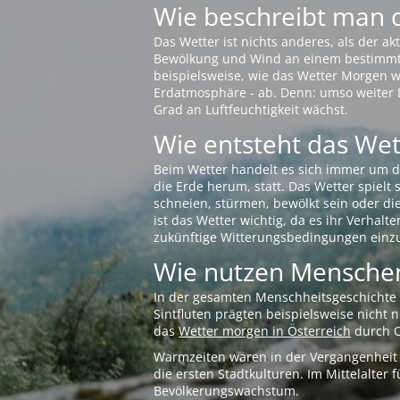
Wie beschreibt man 
Das Wetter ist nichts anderes, als der 
Bewölkung und Wind an einem bestimmten 
beispielsweise, wie das Wetter Morgen wi
Erdatmosphäre - ab. Denn: umso weiter 
Grad an Luftfeuchtigkeit wächst.
Wie entsteht das Wett
Beim Wetter handelt es sich immer um d
die Erde herum, statt. Das Wetter spielt
schneien, stürmen, bewölkt sein oder di
ist das Wetter wichtig, da es ihr Verhalt
zukünftige Witterungsbedingungen einzu
Wie nutzen Menschen
In der gesamten Menschheitsgeschichte s
Sintfluten prägten beispielsweise nicht
das
Wetter morgen in Österreich
durch O
Warmzeiten waren in der Vergangenheit s
die ersten Stadtkulturen. Im Mittelalte
Bevölkerungswachstum.