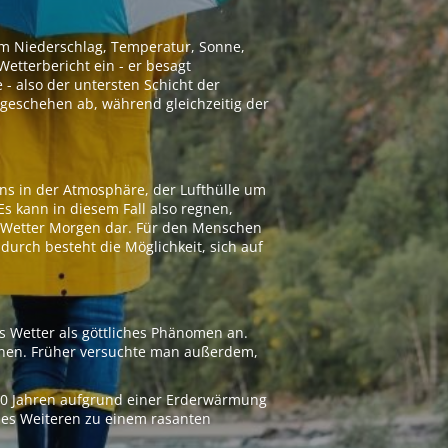
 um Niederschlag, Temperatur, Sonne,
etterbericht ein - er besagt
 - also der untersten Schicht der
geschehen ab, während gleichzeitig der
ns in der Atmosphäre, der Lufthülle um
Es kann in diesem Fall also regnen,
as Wetter Morgen dar. Für den Menschen
adurch besteht die Möglichkeit, sich auf
s Wetter als göttliches Phänomen an.
ionen. Früher versuchte man außerdem,
000 Jahren aufgrund einer Erderwärmung
 des Weiteren zu einem rasanten