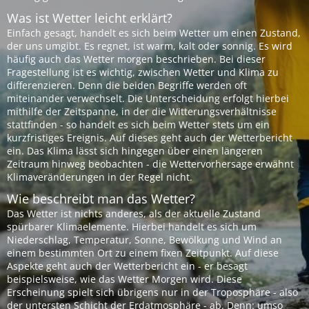
Was ist Wetter leicht erklärt?
Einfach gesagt, handelt es sich beim Wetter um einen Zustand,
der uns umgibt. Es regnet, ist warm, kalt oder sonnig. Es wird
häufig auch das Wetter morgen beschrieben. Bei dieser
Fragestellung ist es wichtig, zwischen Wetter und Klima zu
differenzieren. Denn die beiden Begriffe werden oft
miteinander verwechselt. Die Unterscheidung erfolgt hierbei
mithilfe der Zeitspanne, in der die Witterungsverhältnisse
stattfinden - so handelt es sich beim Wetter stets um ein
kurzfristiges Ereignis. Auf dieses geht auch der Wetterbericht
ein. Das Klima lässt sich hingegen über einen längeren
Zeitraum hinweg beobachten - die Wettervorhersage erwähnt
Klimaveränderungen in der Regel nicht.
Wie beschreibt man das Wetter?
Das Wetter ist nichts anderes, als der aktuelle Zustand
spürbarer Klimaelemente. Hierbei handelt es sich um
Niederschlag, Temperatur, Sonne, Bewölkung und Wind an
einem bestimmten Ort zu einem fixen Zeitpunkt. Auf diese
Aspekte geht auch der Wetterbericht ein - er besagt
beispielsweise, wie das Wetter Morgen wird. Diese
Erscheinung spielt sich übrigens nur in der Troposphäre - also
der untersten Schicht der Erdatmosphäre - ab. Denn: umso