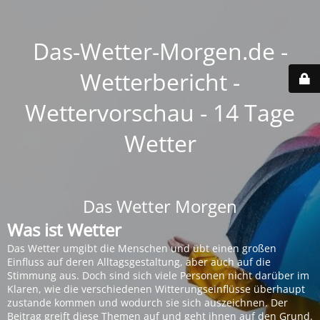
Das-Wetter-Morgen.de -
Wetterbericht -
Wettervorschau - 14 Tage
Wetter
Das Wetter Morgen
Was ist Wetter
Das Wetter umgibt die Menschen und übt einen großen
Einfluss auf deren Alltagsgestaltung, aber auch auf die
Stimmung aus. Doch sind sich viele Personen nicht darüber im
Klaren, wie die verschiedenen Witterungseinflüsse überhaupt
zustande kommen und wodurch sie sich auszeichnen. Der
Beitrag greift diese Themen auf und geht ihnen auf den Grund.