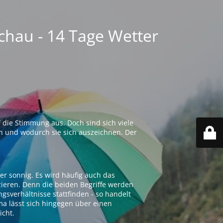
chau - 14 Tage Wetter
 die Stimmung aus. Doch sind sich viele
n und wodurch sie sich auszeichnen. Der
er sonnig. Es wird häufig auch das
zieren. Denn die beiden Begriffe werden
ngsverhältnisse stattfinden - so handelt
ima lässt sich hingegen über einen
icht.