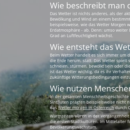
Wie beschreibt man 
Das Wetter ist nichts anderes, als der 
Bewölkung und Wind an einem bestimmten 
beispielsweise, wie das Wetter Morgen wi
Erdatmosphäre - ab. Denn: umso weiter 
Grad an Luftfeuchtigkeit wächst.
Wie entsteht das Wett
Beim Wetter handelt es sich immer um d
die Erde herum, statt. Das Wetter spielt
schneien, stürmen, bewölkt sein oder di
ist das Wetter wichtig, da es ihr Verhalt
zukünftige Witterungsbedingungen einzu
Wie nutzen Menschen
In der gesamten Menschheitsgeschichte s
Sintfluten prägten beispielsweise nicht
das
Wetter morgen in Österreich
durch O
Warmzeiten waren in der Vergangenheit s
die ersten Stadtkulturen. Im Mittelalte
Bevölkerungswachstum.