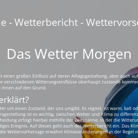
 - Wetterbericht - Wettervors
Das Wetter Morgen
einen großen Einfluss auf deren Alltagsgestaltung, aber auch auf
die verschiedenen Witterungseinflüsse überhaupt zustande komme
t ihnen auf den Grund.
erklärt?
ter um einen Zustand, der uns umgibt. Es regnet, ist warm, kalt od
agestellung ist es wichtig, zwischen Wetter und Klima zu differen
eidung erfolgt hierbei mithilfe der Zeitspanne, in der die Witteru
tiges Ereignis. Auf dieses geht auch der Wetterbericht ein. Das Kl
die Wettervorhersage erwähnt Klimaveränderungen in der Regel n