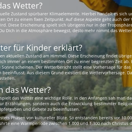
das Wetter?
aktuelle Zustand spürbarer Klimaelemente. Hierbei handelt es sich
Ort zu einem fixen Zeitpunkt. Auf diese Aspekte geht auch der W
rd. Diese Erscheinung spielt sich übrigens nur in der Troposphäre
Du Dich in die Atmosphäre bewegst, desto mehr nimmt das Wetter
er für Kinder erklärt?
en aktuellen Zustand am Himmel. Diese Erscheinung findet übrige
 sich immer an einem bestimmten Ort zu einer begrenzten Zeit ab. 
e Sonne scheinen. Der Wetterbericht stellt eine Vorhersage für d
en beeinflusst. Aus diesem Grund existiert die Wettervorhersage. D
stellen.
 das Wetter?
pielt das Wetter eine wichtige Rolle. In den Anfängen sah man da
 nur Erzählungen, sondern auch die Entwicklung bestimmter Relig
pfergaben und Gebete zu beeinflussen.
tets Phasen von kultureller Blüte. So entstanden bereits vor 10.
r führte eine Warmperiode zwischen 1.000 und 1.300 nach Christus