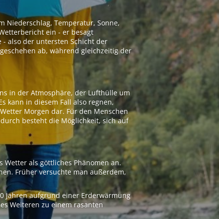
 um Niederschlag, Temperatur, Sonne,
etterbericht ein - er besagt
 - also der untersten Schicht der
geschehen ab, während gleichzeitig der
ns in der Atmosphäre, der Lufthülle um
Es kann in diesem Fall also regnen,
as Wetter Morgen dar. Für den Menschen
adurch besteht die Möglichkeit, sich auf
s Wetter als göttliches Phänomen an.
ionen. Früher versuchte man außerdem,
000 Jahren aufgrund einer Erderwärmung
 des Weiteren zu einem rasanten