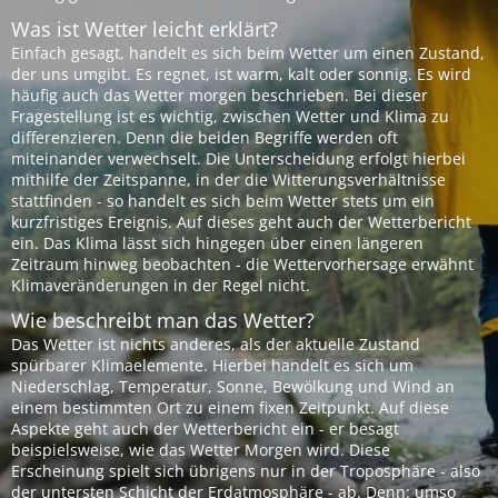
Was ist Wetter leicht erklärt?
Einfach gesagt, handelt es sich beim Wetter um einen Zustand,
der uns umgibt. Es regnet, ist warm, kalt oder sonnig. Es wird
häufig auch das Wetter morgen beschrieben. Bei dieser
Fragestellung ist es wichtig, zwischen Wetter und Klima zu
differenzieren. Denn die beiden Begriffe werden oft
miteinander verwechselt. Die Unterscheidung erfolgt hierbei
mithilfe der Zeitspanne, in der die Witterungsverhältnisse
stattfinden - so handelt es sich beim Wetter stets um ein
kurzfristiges Ereignis. Auf dieses geht auch der Wetterbericht
ein. Das Klima lässt sich hingegen über einen längeren
Zeitraum hinweg beobachten - die Wettervorhersage erwähnt
Klimaveränderungen in der Regel nicht.
Wie beschreibt man das Wetter?
Das Wetter ist nichts anderes, als der aktuelle Zustand
spürbarer Klimaelemente. Hierbei handelt es sich um
Niederschlag, Temperatur, Sonne, Bewölkung und Wind an
einem bestimmten Ort zu einem fixen Zeitpunkt. Auf diese
Aspekte geht auch der Wetterbericht ein - er besagt
beispielsweise, wie das Wetter Morgen wird. Diese
Erscheinung spielt sich übrigens nur in der Troposphäre - also
der untersten Schicht der Erdatmosphäre - ab. Denn: umso