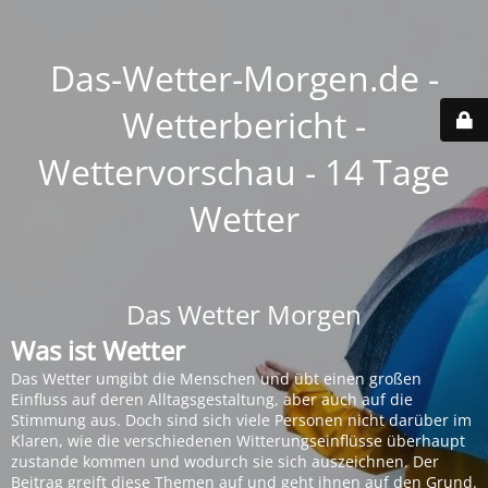
Das-Wetter-Morgen.de -
Wetterbericht -
Wettervorschau - 14 Tage
Wetter
Das Wetter Morgen
Was ist Wetter
Das Wetter umgibt die Menschen und übt einen großen
Einfluss auf deren Alltagsgestaltung, aber auch auf die
Stimmung aus. Doch sind sich viele Personen nicht darüber im
Klaren, wie die verschiedenen Witterungseinflüsse überhaupt
zustande kommen und wodurch sie sich auszeichnen. Der
Beitrag greift diese Themen auf und geht ihnen auf den Grund.