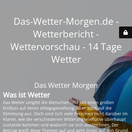
Das-Wetter-Morgen.de -
Wetterbericht -
Wettervorschau - 14 Tage
Wetter
Das Wetter Morgen
Was ist Wetter
Das Wetter umgibt die Menschen und übt einen großen
Einfluss auf deren Alltagsgestaltung, aber auch auf die
Stimmung aus. Doch sind sich viele Personen nicht darüber im
Klaren, wie die verschiedenen Witterungseinflüsse überhaupt
zustande kommen und wodurch sie sich auszeichnen. Der
Beitrag greift diese Themen auf und geht ihnen auf den Grund.