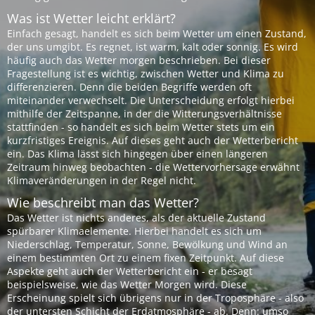
Was ist Wetter leicht erklärt?
Einfach gesagt, handelt es sich beim Wetter um einen Zustand,
der uns umgibt. Es regnet, ist warm, kalt oder sonnig. Es wird
häufig auch das Wetter morgen beschrieben. Bei dieser
Fragestellung ist es wichtig, zwischen Wetter und Klima zu
differenzieren. Denn die beiden Begriffe werden oft
miteinander verwechselt. Die Unterscheidung erfolgt hierbei
mithilfe der Zeitspanne, in der die Witterungsverhältnisse
stattfinden - so handelt es sich beim Wetter stets um ein
kurzfristiges Ereignis. Auf dieses geht auch der Wetterbericht
ein. Das Klima lässt sich hingegen über einen längeren
Zeitraum hinweg beobachten - die Wettervorhersage erwähnt
Klimaveränderungen in der Regel nicht.
Wie beschreibt man das Wetter?
Das Wetter ist nichts anderes, als der aktuelle Zustand
spürbarer Klimaelemente. Hierbei handelt es sich um
Niederschlag, Temperatur, Sonne, Bewölkung und Wind an
einem bestimmten Ort zu einem fixen Zeitpunkt. Auf diese
Aspekte geht auch der Wetterbericht ein - er besagt
beispielsweise, wie das Wetter Morgen wird. Diese
Erscheinung spielt sich übrigens nur in der Troposphäre - also
der untersten Schicht der Erdatmosphäre - ab. Denn: umso