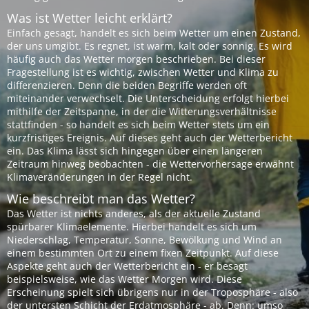
Was ist Wetter leicht erklärt?
Einfach gesagt, handelt es sich beim Wetter um einen Zustand,
der uns umgibt. Es regnet, ist warm, kalt oder sonnig. Es wird
häufig auch das Wetter morgen beschrieben. Bei dieser
Fragestellung ist es wichtig, zwischen Wetter und Klima zu
differenzieren. Denn die beiden Begriffe werden oft
miteinander verwechselt. Die Unterscheidung erfolgt hierbei
mithilfe der Zeitspanne, in der die Witterungsverhältnisse
stattfinden - so handelt es sich beim Wetter stets um ein
kurzfristiges Ereignis. Auf dieses geht auch der Wetterbericht
ein. Das Klima lässt sich hingegen über einen längeren
Zeitraum hinweg beobachten - die Wettervorhersage erwähnt
Klimaveränderungen in der Regel nicht.
Wie beschreibt man das Wetter?
Das Wetter ist nichts anderes, als der aktuelle Zustand
spürbarer Klimaelemente. Hierbei handelt es sich um
Niederschlag, Temperatur, Sonne, Bewölkung und Wind an
einem bestimmten Ort zu einem fixen Zeitpunkt. Auf diese
Aspekte geht auch der Wetterbericht ein - er besagt
beispielsweise, wie das Wetter Morgen wird. Diese
Erscheinung spielt sich übrigens nur in der Troposphäre - also
der untersten Schicht der Erdatmosphäre - ab. Denn: umso