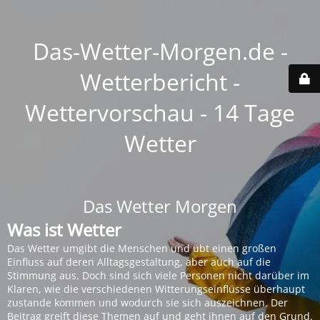
Das-Wetter-Morgen.de -
Wetterbericht -
Wettervorschau - 14 Tage
Wetter
Das Wetter Morgen
Was ist Wetter
Das Wetter umgibt die Menschen und übt einen großen
Einfluss auf deren Alltagsgestaltung, aber auch auf die
Stimmung aus. Doch sind sich viele Personen nicht darüber im
Klaren, wie die verschiedenen Witterungseinflüsse überhaupt
zustande kommen und wodurch sie sich auszeichnen. Der
Beitrag greift diese Themen auf und geht ihnen auf den Grund.