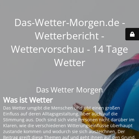
Das-Wetter-Morgen.de -
Wetterbericht -
Wettervorschau - 14 Tage
Wetter
Das Wetter Morgen
Was ist Wetter
Das Wetter umgibt die Menschen und übt einen großen
Einfluss auf deren Alltagsgestaltung, aber auch auf die
Stimmung aus. Doch sind sich viele Personen nicht darüber im
Klaren, wie die verschiedenen Witterungseinflüsse überhaupt
zustande kommen und wodurch sie sich auszeichnen. Der
Beitrag greift diese Themen auf und geht ihnen auf den Grund.