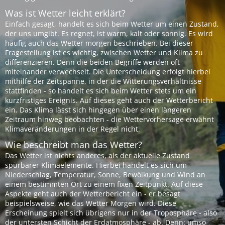
Was ist Wetter leicht erklärt?
Einfach gesagt, handelt es sich beim Wetter um einen Zustand,
der uns umgibt. Es regnet, ist warm, kalt oder sonnig. Es wird
häufig auch das Wetter morgen beschrieben. Bei dieser
Fragestellung ist es wichtig, zwischen Wetter und Klima zu
differenzieren. Denn die beiden Begriffe werden oft
miteinander verwechselt. Die Unterscheidung erfolgt hierbei
mithilfe der Zeitspanne, in der die Witterungsverhältnisse
stattfinden - so handelt es sich beim Wetter stets um ein
kurzfristiges Ereignis. Auf dieses geht auch der Wetterbericht
ein. Das Klima lässt sich hingegen über einen längeren
Zeitraum hinweg beobachten - die Wettervorhersage erwähnt
Klimaveränderungen in der Regel nicht.
Wie beschreibt man das Wetter?
Das Wetter ist nichts anderes, als der aktuelle Zustand
spürbarer Klimaelemente. Hierbei handelt es sich um
Niederschlag, Temperatur, Sonne, Bewölkung und Wind an
einem bestimmten Ort zu einem fixen Zeitpunkt. Auf diese
Aspekte geht auch der Wetterbericht ein - er besagt
beispielsweise, wie das Wetter Morgen wird. Diese
Erscheinung spielt sich übrigens nur in der Troposphäre - also
der untersten Schicht der Erdatmosphäre - ab. Denn: umso