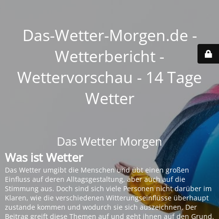
Das-Wetter-Morgen.de -
Wetterbericht -
Wettervorschau - 14 Tage
Wetter
Das Wetter Morgen
Was ist Wetter
Das Wetter umgibt die Menschen und übt einen großen
Einfluss auf deren Alltagsgestaltung, aber auch auf die
Stimmung aus. Doch sind sich viele Personen nicht darüber im
Klaren, wie die verschiedenen Witterungseinflüsse überhaupt
zustande kommen und wodurch sie sich auszeichnen. Der
Beitrag greift diese Themen auf und geht ihnen auf den Grund.