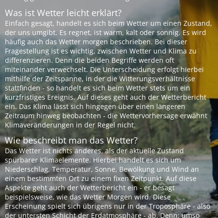
Was ist Wetter leicht erklärt?
Einfach gesagt, handelt es sich beim Wetter um einen Zustand,
der uns umgibt. Es regnet, ist warm, kalt oder sonnig. Es wird
häufig auch das Wetter morgen beschrieben. Bei dieser
Fragestellung ist es wichtig, zwischen Wetter und Klima zu
differenzieren. Denn die beiden Begriffe werden oft
miteinander verwechselt. Die Unterscheidung erfolgt hierbei
mithilfe der Zeitspanne, in der die Witterungsverhältnisse
stattfinden - so handelt es sich beim Wetter stets um ein
kurzfristiges Ereignis. Auf dieses geht auch der Wetterbericht
ein. Das Klima lässt sich hingegen über einen längeren
Zeitraum hinweg beobachten - die Wettervorhersage erwähnt
Klimaveränderungen in der Regel nicht.
Wie beschreibt man das Wetter?
Das Wetter ist nichts anderes, als der aktuelle Zustand
spürbarer Klimaelemente. Hierbei handelt es sich um
Niederschlag, Temperatur, Sonne, Bewölkung und Wind an
einem bestimmten Ort zu einem fixen Zeitpunkt. Auf diese
Aspekte geht auch der Wetterbericht ein - er besagt
beispielsweise, wie das Wetter Morgen wird. Diese
Erscheinung spielt sich übrigens nur in der Troposphäre - also
der untersten Schicht der Erdatmosphäre - ab. Denn: umso