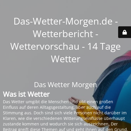
Das-Wetter-Morgen.de -
Wetterbericht -
Wettervorschau - 14 Tage
Wetter
Das Wetter Morgen
Was ist Wetter
Das Wetter umgibt die Menschen und übt einen großen
Einfluss auf deren Alltagsgestaltung, aber auch auf die
Stimmung aus. Doch sind sich viele Personen nicht darüber im
Klaren, wie die verschiedenen Witterungseinflüsse überhaupt
zustande kommen und wodurch sie sich auszeichnen. Der
Beitrag greift diese Themen auf und geht ihnen auf den Grund.