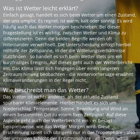
Was ist Wetter leicht erklärt?
Einfach gesagt, handelt es sich beim Wetter um einen Zustand,
der uns umgibt. Es regnet, ist warm, kalt oder sonnig. Es wird
häufig auch das Wetter morgen beschrieben. Bei dieser
Fragestellung ist es wichtig, zwischen Wetter und Klima zu
differenzieren. Denn die beiden Begriffe werden oft
miteinander verwechselt. Die Unterscheidung erfolgt hierbei
mithilfe der Zeitspanne, in der die Witterungsverhältnisse
stattfinden - so handelt es sich beim Wetter stets um ein
kurzfristiges Ereignis. Auf dieses geht auch der Wetterbericht
ein. Das Klima lässt sich hingegen über einen längeren
Zeitraum hinweg beobachten - die Wettervorhersage erwähnt
Klimaveränderungen in der Regel nicht.
Wie beschreibt man das Wetter?
Das Wetter ist nichts anderes, als der aktuelle Zustand
spürbarer Klimaelemente. Hierbei handelt es sich um
Niederschlag, Temperatur, Sonne, Bewölkung und Wind an
einem bestimmten Ort zu einem fixen Zeitpunkt. Auf diese
Aspekte geht auch der Wetterbericht ein - er besagt
beispielsweise, wie das Wetter Morgen wird. Diese
Erscheinung spielt sich übrigens nur in der Troposphäre - also
der untersten Schicht der Erdatmosphäre - ab. Denn: umso