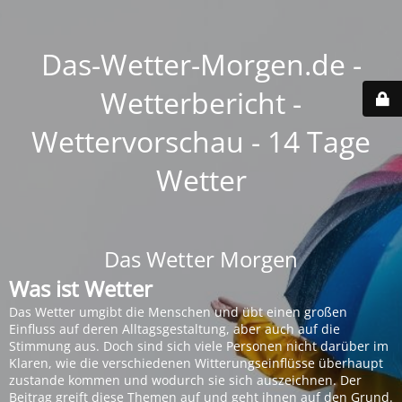
Das-Wetter-Morgen.de -
Wetterbericht -
Wettervorschau - 14 Tage
Wetter
Das Wetter Morgen
Was ist Wetter
Das Wetter umgibt die Menschen und übt einen großen
Einfluss auf deren Alltagsgestaltung, aber auch auf die
Stimmung aus. Doch sind sich viele Personen nicht darüber im
Klaren, wie die verschiedenen Witterungseinflüsse überhaupt
zustande kommen und wodurch sie sich auszeichnen. Der
Beitrag greift diese Themen auf und geht ihnen auf den Grund.