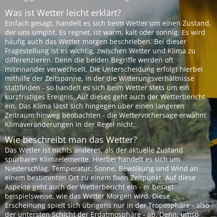
Was ist Wetter leicht erklärt?
Einfach gesagt, handelt es sich beim Wetter um einen Zustand,
der uns umgibt. Es regnet, ist warm, kalt oder sonnig. Es wird
häufig auch das Wetter morgen beschrieben. Bei dieser
Fragestellung ist es wichtig, zwischen Wetter und Klima zu
differenzieren. Denn die beiden Begriffe werden oft
miteinander verwechselt. Die Unterscheidung erfolgt hierbei
mithilfe der Zeitspanne, in der die Witterungsverhältnisse
stattfinden - so handelt es sich beim Wetter stets um ein
kurzfristiges Ereignis. Auf dieses geht auch der Wetterbericht
ein. Das Klima lässt sich hingegen über einen längeren
Zeitraum hinweg beobachten - die Wettervorhersage erwähnt
Klimaveränderungen in der Regel nicht.
Wie beschreibt man das Wetter?
Das Wetter ist nichts anderes, als der aktuelle Zustand
spürbarer Klimaelemente. Hierbei handelt es sich um
Niederschlag, Temperatur, Sonne, Bewölkung und Wind an
einem bestimmten Ort zu einem fixen Zeitpunkt. Auf diese
Aspekte geht auch der Wetterbericht ein - er besagt
beispielsweise, wie das Wetter Morgen wird. Diese
Erscheinung spielt sich übrigens nur in der Troposphäre - also
der untersten Schicht der Erdatmosphäre - ab. Denn: umso