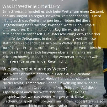
Was ist Wetter leicht erklärt?
Einfach gesagt, handelt es sich beim Wetter um einen Zustand,
der uns umgibt. Es regnet, ist warm, kalt oder sonnig. Es wird
häufig auch das Wetter morgen beschrieben. Bei dieser
Fragestellung ist es wichtig, zwischen Wetter und Klima zu
differenzieren. Denn die beiden Begriffe werden oft
miteinander verwechselt. Die Unterscheidung erfolgt hierbei
mithilfe der Zeitspanne, in der die Witterungsverhältnisse
stattfinden - so handelt es sich beim Wetter stets um ein
kurzfristiges Ereignis. Auf dieses geht auch der Wetterbericht
ein. Das Klima lässt sich hingegen über einen längeren
Zeitraum hinweg beobachten - die Wettervorhersage erwähnt
Klimaveränderungen in der Regel nicht.
Wie beschreibt man das Wetter?
Das Wetter ist nichts anderes, als der aktuelle Zustand
spürbarer Klimaelemente. Hierbei handelt es sich um
Niederschlag, Temperatur, Sonne, Bewölkung und Wind an
einem bestimmten Ort zu einem fixen Zeitpunkt. Auf diese
Aspekte geht auch der Wetterbericht ein - er besagt
beispielsweise, wie das Wetter Morgen wird. Diese
Erscheinung spielt sich übrigens nur in der Troposphäre - also
der untersten Schicht der Erdatmosphäre - ab. Denn: umso