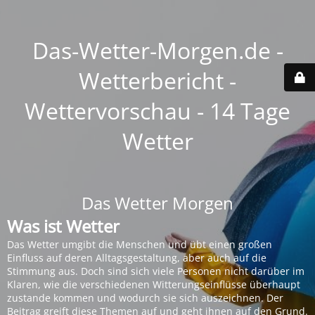
Das-Wetter-Morgen.de -
Wetterbericht -
Wettervorschau - 14 Tage
Wetter
Das Wetter Morgen
Was ist Wetter
Das Wetter umgibt die Menschen und übt einen großen
Einfluss auf deren Alltagsgestaltung, aber auch auf die
Stimmung aus. Doch sind sich viele Personen nicht darüber im
Klaren, wie die verschiedenen Witterungseinflüsse überhaupt
zustande kommen und wodurch sie sich auszeichnen. Der
Beitrag greift diese Themen auf und geht ihnen auf den Grund.