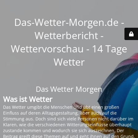
Das-Wetter-Morgen.de -
Wetterbericht -
Wettervorschau - 14 Tage
Wetter
Das Wetter Morgen
Was ist Wetter
Das Wetter umgibt die Menschen und übt einen großen
Einfluss auf deren Alltagsgestaltung, aber auch auf die
Stimmung aus. Doch sind sich viele Personen nicht darüber im
Klaren, wie die verschiedenen Witterungseinflüsse überhaupt
zustande kommen und wodurch sie sich auszeichnen. Der
Beitrag greift diese Themen auf und geht ihnen auf den Grund.