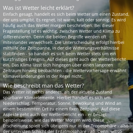
Was ist Wetter leicht erklärt?
Einfach gesagt, handelt es sich beim Wetter um einen Zustand,
der uns umgibt. Es regnet, ist warm, kalt oder sonnig. Es wird
häufig auch das Wetter morgen beschrieben. Bei dieser
Fragestellung ist es wichtig, zwischen Wetter und Klima zu
differenzieren. Denn die beiden Begriffe werden oft
miteinander verwechselt. Die Unterscheidung erfolgt hierbei
mithilfe der Zeitspanne, in der die Witterungsverhältnisse
stattfinden - so handelt es sich beim Wetter stets um ein
kurzfristiges Ereignis. Auf dieses geht auch der Wetterbericht
ein. Das Klima lässt sich hingegen über einen längeren
Zeitraum hinweg beobachten - die Wettervorhersage erwähnt
Klimaveränderungen in der Regel nicht.
Wie beschreibt man das Wetter?
Das Wetter ist nichts anderes, als der aktuelle Zustand
spürbarer Klimaelemente. Hierbei handelt es sich um
Niederschlag, Temperatur, Sonne, Bewölkung und Wind an
einem bestimmten Ort zu einem fixen Zeitpunkt. Auf diese
Aspekte geht auch der Wetterbericht ein - er besagt
beispielsweise, wie das Wetter Morgen wird. Diese
Erscheinung spielt sich übrigens nur in der Troposphäre - also
der untersten Schicht der Erdatmosphäre - ab. Denn: umso