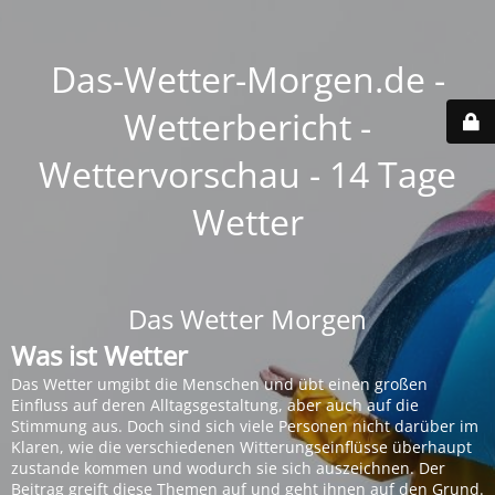
Das-Wetter-Morgen.de -
Wetterbericht -
Wettervorschau - 14 Tage
Wetter
Das Wetter Morgen
Was ist Wetter
Das Wetter umgibt die Menschen und übt einen großen
Einfluss auf deren Alltagsgestaltung, aber auch auf die
Stimmung aus. Doch sind sich viele Personen nicht darüber im
Klaren, wie die verschiedenen Witterungseinflüsse überhaupt
zustande kommen und wodurch sie sich auszeichnen. Der
Beitrag greift diese Themen auf und geht ihnen auf den Grund.