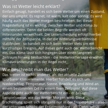
Was ist Wetter leicht erklärt?
Einfach gesagt, handelt es sich beim Wetter um einen Zustand,
der uns umgibt. Es regnet, ist warm, kalt oder sonnig. Es wird
häufig auch das Wetter morgen beschrieben. Bei dieser
Fragestellung ist es wichtig, zwischen Wetter und Klima zu
differenzieren. Denn die beiden Begriffe werden oft
miteinander verwechselt. Die Unterscheidung erfolgt hierbei
mithilfe der Zeitspanne, in der die Witterungsverhältnisse
stattfinden - so handelt es sich beim Wetter stets um ein
kurzfristiges Ereignis. Auf dieses geht auch der Wetterbericht
ein. Das Klima lässt sich hingegen über einen längeren
Zeitraum hinweg beobachten - die Wettervorhersage erwähnt
Klimaveränderungen in der Regel nicht.
Wie beschreibt man das Wetter?
Das Wetter ist nichts anderes, als der aktuelle Zustand
spürbarer Klimaelemente. Hierbei handelt es sich um
Niederschlag, Temperatur, Sonne, Bewölkung und Wind an
einem bestimmten Ort zu einem fixen Zeitpunkt. Auf diese
Aspekte geht auch der Wetterbericht ein - er besagt
beispielsweise, wie das Wetter Morgen wird. Diese
Erscheinung spielt sich übrigens nur in der Troposphäre - also
der untersten Schicht der Erdatmosphäre - ab. Denn: umso