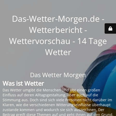
Das-Wetter-Morgen.de -
Wetterbericht -
Wettervorschau - 14 Tage
Wetter
Das Wetter Morgen
Was ist Wetter
Das Wetter umgibt die Menschen und übt einen großen
Einfluss auf deren Alltagsgestaltung, aber auch auf die
Stimmung aus. Doch sind sich viele Personen nicht darüber im
Klaren, wie die verschiedenen Witterungseinflüsse überhaupt
zustande kommen und wodurch sie sich auszeichnen. Der
Beitrag greift diese Themen auf und geht ihnen auf den Grund.