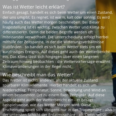
Was ist Wetter leicht erklärt?
Einfach gesagt, handelt es sich beim Wetter um einen Zustand,
der uns umgibt. Es regnet, ist warm, kalt oder sonnig. Es wird
häufig auch das Wetter morgen beschrieben. Bei dieser
Fragestellung ist es wichtig, zwischen Wetter und Klima zu
differenzieren. Denn die beiden Begriffe werden oft
miteinander verwechselt. Die Unterscheidung erfolgt hierbei
mithilfe der Zeitspanne, in der die Witterungsverhältnisse
stattfinden - so handelt es sich beim Wetter stets um ein
kurzfristiges Ereignis. Auf dieses geht auch der Wetterbericht
ein. Das Klima lässt sich hingegen über einen längeren
Zeitraum hinweg beobachten - die Wettervorhersage erwähnt
Klimaveränderungen in der Regel nicht.
Wie beschreibt man das Wetter?
Das Wetter ist nichts anderes, als der aktuelle Zustand
spürbarer Klimaelemente. Hierbei handelt es sich um
Niederschlag, Temperatur, Sonne, Bewölkung und Wind an
einem bestimmten Ort zu einem fixen Zeitpunkt. Auf diese
Aspekte geht auch der Wetterbericht ein - er besagt
beispielsweise, wie das Wetter Morgen wird. Diese
Erscheinung spielt sich übrigens nur in der Troposphäre - also
der untersten Schicht der Erdatmosphäre - ab. Denn: umso