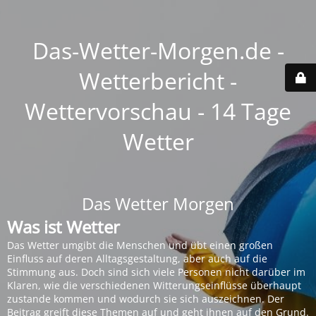
Das-Wetter-Morgen.de -
Wetterbericht -
Wettervorschau - 14 Tage
Wetter
Das Wetter Morgen
Was ist Wetter
Das Wetter umgibt die Menschen und übt einen großen
Einfluss auf deren Alltagsgestaltung, aber auch auf die
Stimmung aus. Doch sind sich viele Personen nicht darüber im
Klaren, wie die verschiedenen Witterungseinflüsse überhaupt
zustande kommen und wodurch sie sich auszeichnen. Der
Beitrag greift diese Themen auf und geht ihnen auf den Grund.