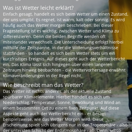
Was ist Wetter leicht erklärt?
Einfach gesagt, handelt es sich beim Wetter um einen Zustand,
der uns umgibt. Es regnet, ist warm, kalt oder sonnig. Es wird
häufig auch das Wetter morgen beschrieben. Bei dieser
Fragestellung ist es wichtig, zwischen Wetter und Klima zu
differenzieren. Denn die beiden Begriffe werden oft
miteinander verwechselt. Die Unterscheidung erfolgt hierbei
mithilfe der Zeitspanne, in der die Witterungsverhältnisse
stattfinden - so handelt es sich beim Wetter stets um ein
kurzfristiges Ereignis. Auf dieses geht auch der Wetterbericht
ein. Das Klima lässt sich hingegen über einen längeren
Zeitraum hinweg beobachten - die Wettervorhersage erwähnt
Klimaveränderungen in der Regel nicht.
Wie beschreibt man das Wetter?
Das Wetter ist nichts anderes, als der aktuelle Zustand
spürbarer Klimaelemente. Hierbei handelt es sich um
Niederschlag, Temperatur, Sonne, Bewölkung und Wind an
einem bestimmten Ort zu einem fixen Zeitpunkt. Auf diese
Aspekte geht auch der Wetterbericht ein - er besagt
beispielsweise, wie das Wetter Morgen wird. Diese
Erscheinung spielt sich übrigens nur in der Troposphäre - also
der untersten Schicht der Erdatmosphäre - ab. Denn: umso